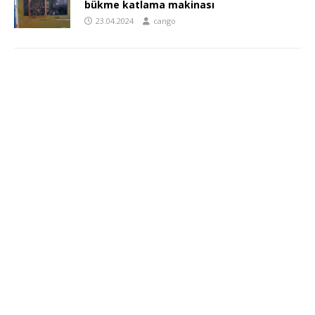
bükme katlama makinası
23.04.2024
cango