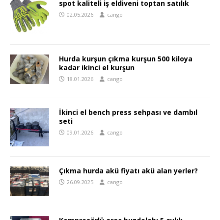
spot kaliteli iş eldiveni toptan satılık
02.05.2026
cango
Hurda kurşun çıkma kurşun 500 kiloya
kadar ikinci el kurşun
18.01.2026
cango
İkinci el bench press sehpası ve dambıl
seti
09.01.2026
cango
Çıkma hurda akü fiyatı akü alan yerler?
26.09.2025
cango