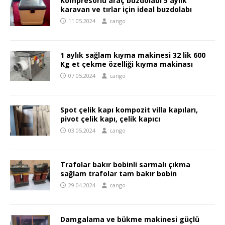
Kompresörlü araç buzdolabı 5 aylık
karavan ve tırlar için ideal buzdolabı
11.05.2024
cango
1 aylık sağlam kıyma makinesi 32 lik 600
Kg et çekme özelliği kıyma makinası
07.05.2024
cango
Spot çelik kapı kompozit villa kapıları,
pivot çelik kapı, çelik kapıcı
03.05.2024
cango
Trafolar bakır bobinli sarmalı çıkma
sağlam trafolar tam bakır bobin
29.04.2024
cango
Damgalama ve bükme makinesi güçlü