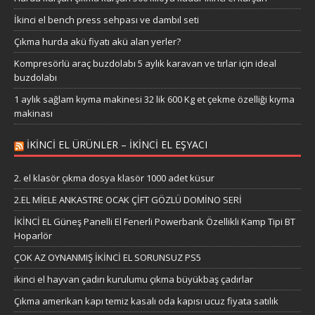
İkinci el bench press sehpası ve dambıl seti
Çıkma hurda akü fiyatı akü alan yerler?
Kompresörlü araç buzdolabı 5 aylık karavan ve tırlar için ideal
buzdolabı
1 aylık sağlam kıyma makinesi 32 lik 600 Kg et çekme özelliği kıyma
makinası
IKINCI EL ÜRÜNLER – IKINCI EL EŞYACI
2. el klasör çıkma dosya klasör 1000 adet küsur
2.EL MİELE ANKASTRE OCAK ÇİFT GÖZLÜ DOMİNO SERİ
İKİNCİ EL Güneş Panelli El Fenerli Powerbank Özellikli Kamp Tipi BT
Hoparlör
ÇOK AZ OYNANMIŞ İKİNCİ EL SORUNSUZ PS5
ikinci el hayvan çadırı kurulumu çıkma büyükbaş çadırlar
Çıkma amerikan kapı temiz kasalı oda kapısı ucuz fiyata satılık