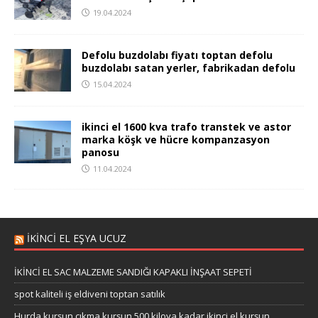
19.04.2024
Defolu buzdolabı fiyatı toptan defolu
buzdolabı satan yerler, fabrikadan defolu
15.04.2024
ikinci el 1600 kva trafo transtek ve astor
marka köşk ve hücre kompanzasyon
panosu
11.04.2024
IKINCI EL EŞYA UCUZ
İKİNCİ EL SAC MALZEME SANDIĞI KAPAKLI İNŞAAT SEPETİ
spot kaliteli iş eldiveni toptan satılık
Hurda kurşun çıkma kurşun 500 kiloya kadar ikinci el kurşun