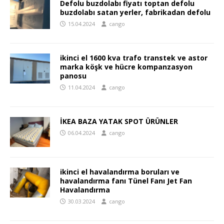
Defolu buzdolabı fiyatı toptan defolu
buzdolabı satan yerler, fabrikadan defolu
15.04.2024
cango
ikinci el 1600 kva trafo transtek ve astor
marka köşk ve hücre kompanzasyon
panosu
11.04.2024
cango
İKEA BAZA YATAK SPOT ÜRÜNLER
06.04.2024
cango
ikinci el havalandırma boruları ve
havalandırma fanı Tünel Fanı Jet Fan
Havalandırma
30.03.2024
cango