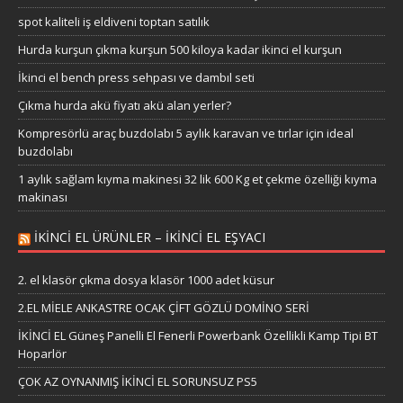
spot kaliteli iş eldiveni toptan satılık
Hurda kurşun çıkma kurşun 500 kiloya kadar ikinci el kurşun
İkinci el bench press sehpası ve dambıl seti
Çıkma hurda akü fiyatı akü alan yerler?
Kompresörlü araç buzdolabı 5 aylık karavan ve tırlar için ideal
buzdolabı
1 aylık sağlam kıyma makinesi 32 lik 600 Kg et çekme özelliği kıyma
makinası
IKINCI EL ÜRÜNLER – IKINCI EL EŞYACI
2. el klasör çıkma dosya klasör 1000 adet küsur
2.EL MİELE ANKASTRE OCAK ÇİFT GÖZLÜ DOMİNO SERİ
İKİNCİ EL Güneş Panelli El Fenerli Powerbank Özellikli Kamp Tipi BT
Hoparlör
ÇOK AZ OYNANMIŞ İKİNCİ EL SORUNSUZ PS5