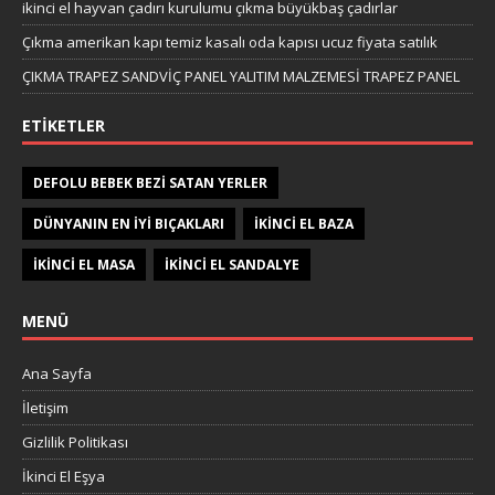
ikinci el hayvan çadırı kurulumu çıkma büyükbaş çadırlar
Çıkma amerikan kapı temiz kasalı oda kapısı ucuz fiyata satılık
ÇIKMA TRAPEZ SANDVİÇ PANEL YALITIM MALZEMESİ TRAPEZ PANEL
ETIKETLER
DEFOLU BEBEK BEZI SATAN YERLER
DÜNYANIN EN IYI BIÇAKLARI
IKINCI EL BAZA
IKINCI EL MASA
IKINCI EL SANDALYE
MENÜ
Ana Sayfa
İletişim
Gizlilik Politikası
İkinci El Eşya