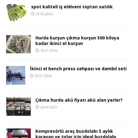
spot kaliteli iş eldiveni toptan satılık
02.05.2026
Hurda kurşun çıkma kurşun 500 kiloya
kadar ikinci el kurşun
18.01.2026
İkinci el bench press sehpası ve dambıl seti
09.01.2026
Çıkma hurda akü fiyatı akü alan yerler?
26.09.2025
Kompresörlü araç buzdolabı 5 aylık
karavan ve tırlar için ideal buzdolabı