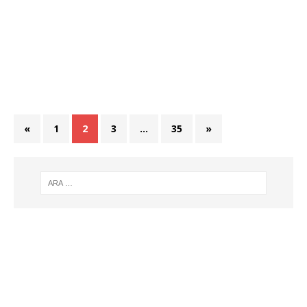
«
1
2
3
…
35
»