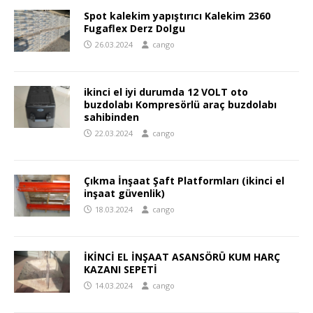
Spot kalekim yapıştırıcı Kalekim 2360
Fugaflex Derz Dolgu
26.03.2024
cango
ikinci el iyi durumda 12 VOLT oto
buzdolabı Kompresörlü araç buzdolabı
sahibinden
22.03.2024
cango
Çıkma İnşaat Şaft Platformları (ikinci el
inşaat güvenlik)
18.03.2024
cango
İKİNCİ EL İNŞAAT ASANSÖRÜ KUM HARÇ
KAZANI SEPETİ
14.03.2024
cango