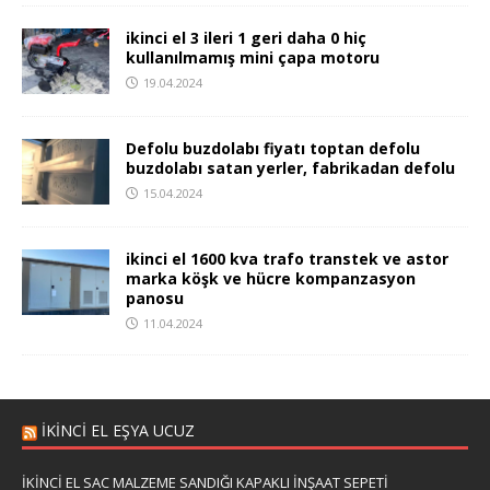
ikinci el 3 ileri 1 geri daha 0 hiç
kullanılmamış mini çapa motoru
19.04.2024
Defolu buzdolabı fiyatı toptan defolu
buzdolabı satan yerler, fabrikadan defolu
15.04.2024
ikinci el 1600 kva trafo transtek ve astor
marka köşk ve hücre kompanzasyon
panosu
11.04.2024
IKINCI EL EŞYA UCUZ
İKİNCİ EL SAC MALZEME SANDIĞI KAPAKLI İNŞAAT SEPETİ