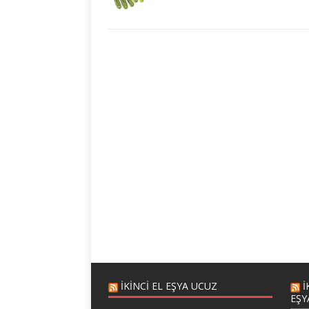
IKINCI EL EŞYA UCUZ
I
EŞY