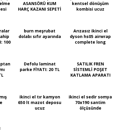
delme
ASANSÖRÜ KUM
kentsel dönüşüm
esi
HARÇ KAZANI SEPETİ
kombisi ucuz
ralar
burn meşrubat
Arızasız ikinci el
sahip
dolabı sıfır ayarında
dyson hs05 airwrap
I: 100
complete long
optan
Defolu laminat
SATILIK FREN
ımı
parke FİYATI: 20 TL
SİSTEMLİ POŞET
TL
KATLAMA APARATI
rmış
ikinci el tır kamyon
ikinci el sedir somya
me
650 lt mazot deposu
70x190 santim
ucuz
ölçüsünde
k