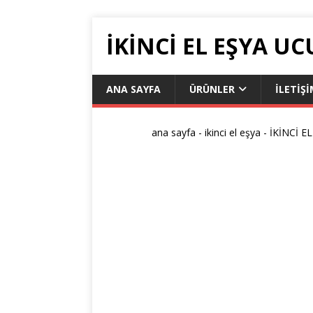
IKINCI EL EŞYA UC
ANA SAYFA
ÜRÜNLER
ILETIŞ
ana sayfa
-
ikinci el eşya
-
İKİNCİ E