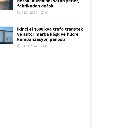
defolu buzdolabı satan yerler,
fabrikadan defolu
15.04.2024
0
ikinci el 1600 kva trafo transtek
ve astor marka köşk ve hücre
kompanzasyon panosu
11.04.2024
0