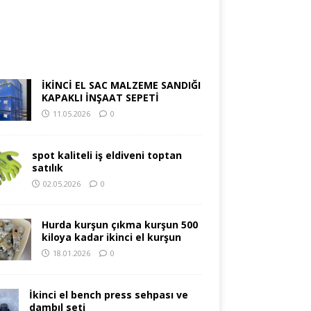
İKİNCİ EL SAC MALZEME SANDIĞI
KAPAKLI İNŞAAT SEPETİ
11.05.2026
0
spot kaliteli iş eldiveni toptan
satılık
02.05.2026
0
Hurda kurşun çıkma kurşun 500
kiloya kadar ikinci el kurşun
18.01.2026
0
İkinci el bench press sehpası ve
dambıl seti