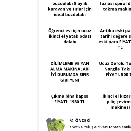
buzdolabı 5 aylık
fazlası spiral 
karavan ve tırlar için
takma makin
ideal buzdolabı
Öğrenci evi için ucuz
Antika eski pa
ikinci el yatak odası
tarihi değere 
dolabı
eski para FİYAT
TL
DİLİMLEME VE YAN
Ucuz Defolu T
ALMA MAKİNALARI
Nargile Tak
İYİ DURUMDA SIFIR
FİYATI: 500 
GİBİ YENİ
Çıkma bina kapısı
ikinci el kıza
FİYATI: 1980 TL
piliç çevir
makinesi
ÖNCEKI
spot kaliteli iş eldiveni toptan satılı