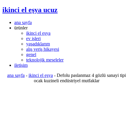
ikinci el eşya ucuz
ana sayfa
ürünler
ikinci el eşya
ev işleri
yaşadıklarım
alış veriş hikayesi
genel
teknolojik meseleler
iletişim
ana sayfa
-
ikinci el eşya
-
Defolu paslanmaz 4 gözlü sanayi tipi
ocak kuzineli endüstriyel mutfaklar