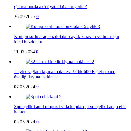
Çıkma hurda akü fiyatı akü alan yerler?
26.09.2025
0
Kompresörlü araç buzdolabı 5 aylık karavan ve tırlar için
ideal buzdolabı
11.05.2024
0
1 aylık sağlam kıyma makinesi 32 lik 600 Kg et çekme
özelliği kıyma makinası
07.05.2024
0
Spot çelik kapı kompozit villa kapıları, pivot çelik kapı, çelik
kapıcı
03.05.2024
0