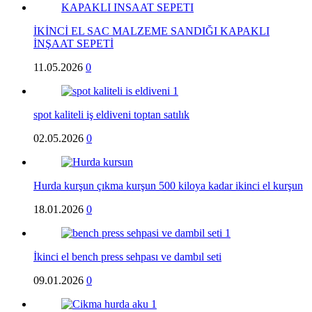
İKİNCİ EL SAC MALZEME SANDIĞI KAPAKLI
İNŞAAT SEPETİ
11.05.2026
0
spot kaliteli iş eldiveni toptan satılık
02.05.2026
0
Hurda kurşun çıkma kurşun 500 kiloya kadar ikinci el kurşun
18.01.2026
0
İkinci el bench press sehpası ve dambıl seti
09.01.2026
0