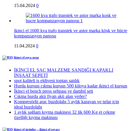
15.04.2024
0
ikinci el 1600 kva trafo transtek ve astor marka köşk ve hücre
kompanzasyon panosu
11.04.2024
0
ikinci el eşya ucuz
İKİNCİ EL SAC MALZEME SANDIĞI KAPAKLI
İNŞAAT SEPETİ
spot kaliteli iş eldiveni toptan satılık
Hurda kurşun çıkma kurşun 500 kiloya kadar ikinci el kurşun
İkinci el bench press sehpası ve dambıl seti
Çıkma hurda akü fiyatı akü alan yerler?
Kompresörlü araç buzdolabı 5 aylık karavan ve tırlar için
ideal buzdolabı
1 aylık sağlam kıyma makinesi 32 lik 600 Kg et çekme
özelliği kıyma makinası
ikinci el ürünler – ikinci el eşyacı