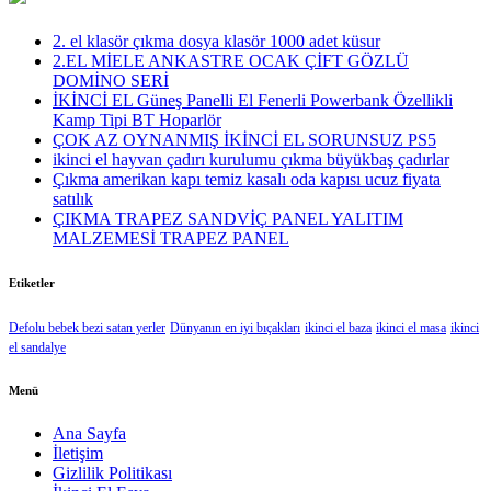
2. el klasör çıkma dosya klasör 1000 adet küsur
2.EL MİELE ANKASTRE OCAK ÇİFT GÖZLÜ
DOMİNO SERİ
İKİNCİ EL Güneş Panelli El Fenerli Powerbank Özellikli
Kamp Tipi BT Hoparlör
ÇOK AZ OYNANMIŞ İKİNCİ EL SORUNSUZ PS5
ikinci el hayvan çadırı kurulumu çıkma büyükbaş çadırlar
Çıkma amerikan kapı temiz kasalı oda kapısı ucuz fiyata
satılık
ÇIKMA TRAPEZ SANDVİÇ PANEL YALITIM
MALZEMESİ TRAPEZ PANEL
Etiketler
Defolu bebek bezi satan yerler
Dünyanın en iyi bıçakları
ikinci el baza
ikinci el masa
ikinci
el sandalye
Menü
Ana Sayfa
İletişim
Gizlilik Politikası