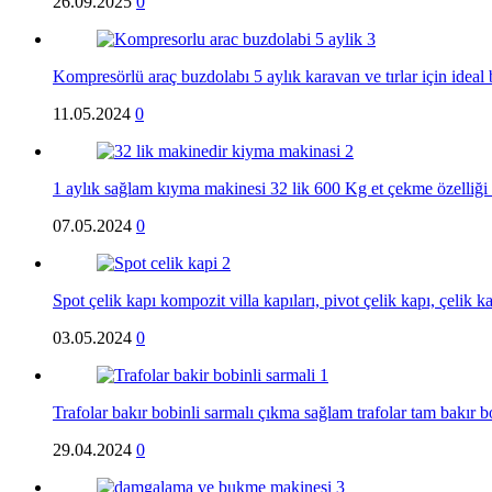
26.09.2025
0
Kompresörlü araç buzdolabı 5 aylık karavan ve tırlar için ideal
11.05.2024
0
1 aylık sağlam kıyma makinesi 32 lik 600 Kg et çekme özelliğ
07.05.2024
0
Spot çelik kapı kompozit villa kapıları, pivot çelik kapı, çelik k
03.05.2024
0
Trafolar bakır bobinli sarmalı çıkma sağlam trafolar tam bakır b
29.04.2024
0