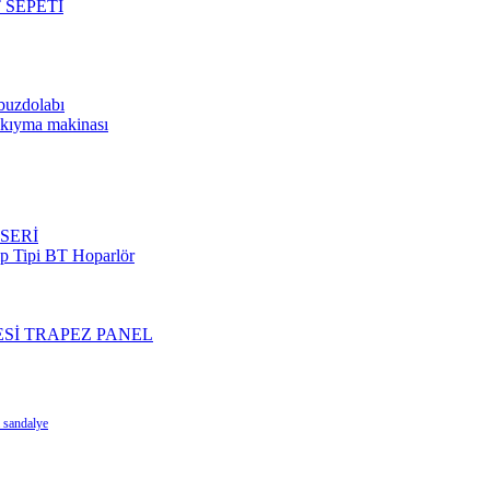
 SEPETİ
 buzdolabı
i kıyma makinası
SERİ
p Tipi BT Hoparlör
Sİ TRAPEZ PANEL
l sandalye