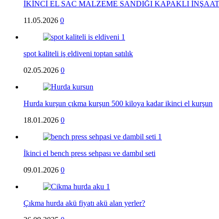
İKİNCİ EL SAC MALZEME SANDIĞI KAPAKLI İNŞAAT
11.05.2026
0
spot kaliteli iş eldiveni toptan satılık
02.05.2026
0
Hurda kurşun çıkma kurşun 500 kiloya kadar ikinci el kurşun
18.01.2026
0
İkinci el bench press sehpası ve dambıl seti
09.01.2026
0
Çıkma hurda akü fiyatı akü alan yerler?