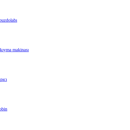
 buzdolabı
i kıyma makinası
apıcı
obin