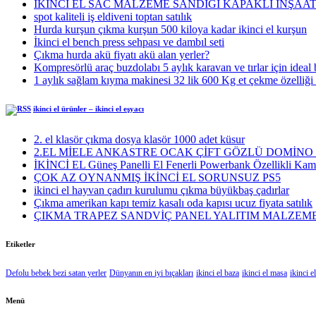
İKİNCİ EL SAC MALZEME SANDIĞI KAPAKLI İNŞAAT
spot kaliteli iş eldiveni toptan satılık
Hurda kurşun çıkma kurşun 500 kiloya kadar ikinci el kurşun
İkinci el bench press sehpası ve dambıl seti
Çıkma hurda akü fiyatı akü alan yerler?
Kompresörlü araç buzdolabı 5 aylık karavan ve tırlar için ideal
1 aylık sağlam kıyma makinesi 32 lik 600 Kg et çekme özelliğ
ikinci el ürünler – ikinci el eşyacı
2. el klasör çıkma dosya klasör 1000 adet küsur
2.EL MİELE ANKASTRE OCAK ÇİFT GÖZLÜ DOMİNO 
İKİNCİ EL Güneş Panelli El Fenerli Powerbank Özellikli Kam
ÇOK AZ OYNANMIŞ İKİNCİ EL SORUNSUZ PS5
ikinci el hayvan çadırı kurulumu çıkma büyükbaş çadırlar
Çıkma amerikan kapı temiz kasalı oda kapısı ucuz fiyata satılık
ÇIKMA TRAPEZ SANDVİÇ PANEL YALITIM MALZEME
Etiketler
Defolu bebek bezi satan yerler
Dünyanın en iyi bıçakları
ikinci el baza
ikinci el masa
ikinci e
Menü