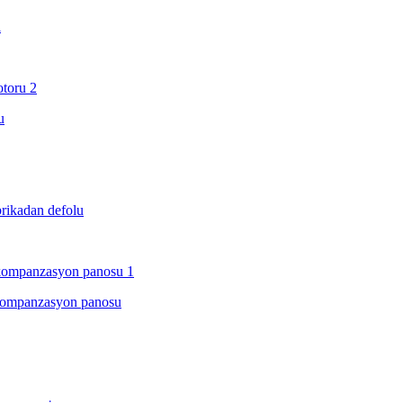
ı
u
brikadan defolu
e kompanzasyon panosu