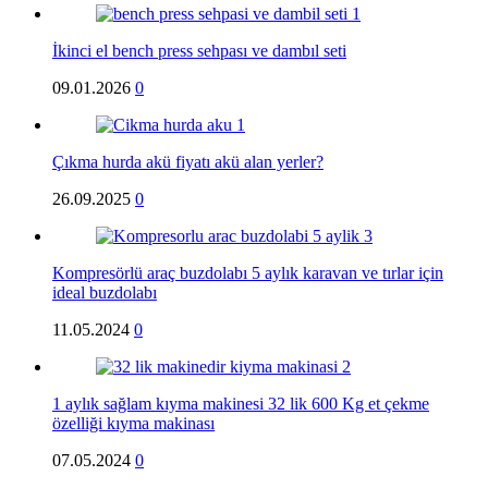
İkinci el bench press sehpası ve dambıl seti
09.01.2026
0
Çıkma hurda akü fiyatı akü alan yerler?
26.09.2025
0
Kompresörlü araç buzdolabı 5 aylık karavan ve tırlar için
ideal buzdolabı
11.05.2024
0
1 aylık sağlam kıyma makinesi 32 lik 600 Kg et çekme
özelliği kıyma makinası
07.05.2024
0