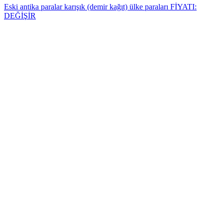
Eski antika paralar karışık (demir kağıt) ülke paraları FİYATI:
DEĞİŞİR