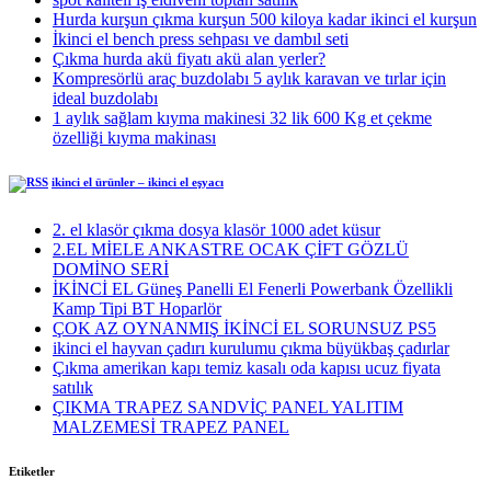
Hurda kurşun çıkma kurşun 500 kiloya kadar ikinci el kurşun
İkinci el bench press sehpası ve dambıl seti
Çıkma hurda akü fiyatı akü alan yerler?
Kompresörlü araç buzdolabı 5 aylık karavan ve tırlar için
ideal buzdolabı
1 aylık sağlam kıyma makinesi 32 lik 600 Kg et çekme
özelliği kıyma makinası
ikinci el ürünler – ikinci el eşyacı
2. el klasör çıkma dosya klasör 1000 adet küsur
2.EL MİELE ANKASTRE OCAK ÇİFT GÖZLÜ
DOMİNO SERİ
İKİNCİ EL Güneş Panelli El Fenerli Powerbank Özellikli
Kamp Tipi BT Hoparlör
ÇOK AZ OYNANMIŞ İKİNCİ EL SORUNSUZ PS5
ikinci el hayvan çadırı kurulumu çıkma büyükbaş çadırlar
Çıkma amerikan kapı temiz kasalı oda kapısı ucuz fiyata
satılık
ÇIKMA TRAPEZ SANDVİÇ PANEL YALITIM
MALZEMESİ TRAPEZ PANEL
Etiketler