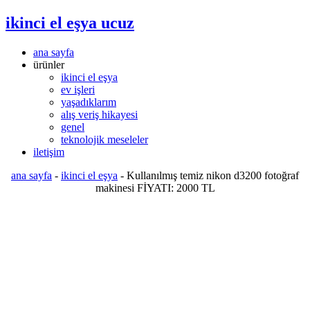
ikinci el eşya ucuz
ana sayfa
ürünler
ikinci el eşya
ev işleri
yaşadıklarım
alış veriş hikayesi
genel
teknolojik meseleler
iletişim
ana sayfa
-
ikinci el eşya
-
Kullanılmış temiz nikon d3200 fotoğraf
makinesi FİYATI: 2000 TL