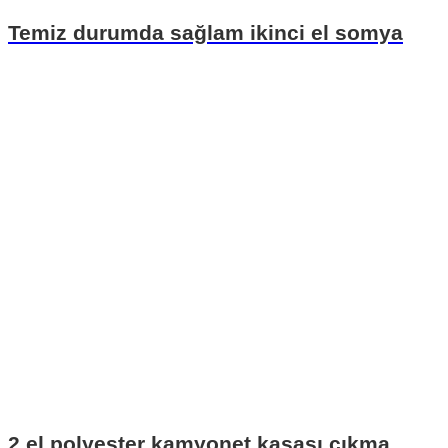
Temiz durumda sağlam ikinci el somya
2.el polyester kamyonet kasası çıkma