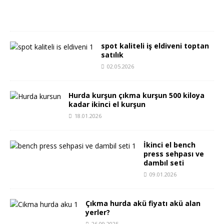
2
6
spot kaliteli iş eldiveni toptan
satılık
02.05.2026
Hurda kurşun çıkma kurşun 500 kiloya
kadar ikinci el kurşun
18.01.2026
İkinci el bench
press sehpası ve
dambıl seti
09.01.2026
Çıkma hurda akü fiyatı akü alan
yerler?
26.09.2025