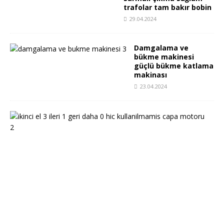
trafolar tam bakır bobin
29.04.2024
Damgalama ve
bükme makinesi
güçlü bükme katlama
makinası
23.04.2024
i
k
i
n
c
i
e
l
3
i
l
e
r