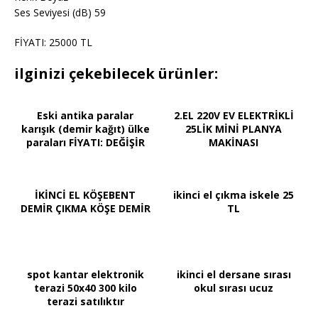
Ses Seviyesi (dB) 59
FİYATI: 25000 TL
ilginizi çekebilecek ürünler:
Eski antika paralar
2.EL 220V EV ELEKTRİKLİ
karışık (demir kağıt) ülke
25LİK MİNİ PLANYA
paraları FİYATI: DEĞİŞİR
MAKİNASI
İKİNCİ EL KÖŞEBENT
ikinci el çıkma iskele 25
DEMİR ÇIKMA KÖŞE DEMİR
TL
spot kantar elektronik
ikinci el dersane sırası
terazi 50x40 300 kilo
okul sırası ucuz
terazi satılıktır