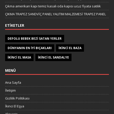
Çıkma amerikan kapı temiz kasalı oda kapısı ucuz fiyata satılık
ÇIKMA TRAPEZ SANDVİÇ PANEL YALITIM MALZEMESİ TRAPEZ PANEL
ETIKETLER
DEFOLU BEBEK BEZI SATAN YERLER
DÜNYANIN EN IYI BIÇAKLARI
IKINCI EL BAZA
IKINCI EL MASA
IKINCI EL SANDALYE
MENÜ
Ana Sayfa
İletişim
Gizlilik Politikası
İkinci El Eşya
Alışveriş