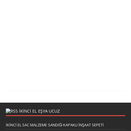
a
n
o
s
u
1
1
.
0
4
.
2
0
2
4
IKINCI EL EŞYA UCUZ
İKİNCİ EL SAC MALZEME SANDIĞI KAPAKLI İNŞAAT SEPETİ