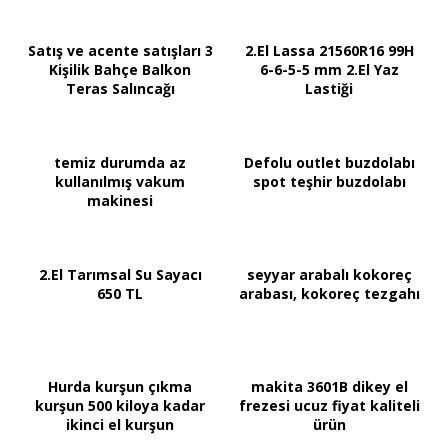
Satış ve acente satışları 3
2.El Lassa 21560R16 99H
Kişilik Bahçe Balkon
6-6-5-5 mm 2.El Yaz
Teras Salıncağı
Lastiği
temiz durumda az
Defolu outlet buzdolabı
kullanılmış vakum
spot teşhir buzdolabı
makinesi
2.El Tarımsal Su Sayacı
seyyar arabalı kokoreç
650 TL
arabası, kokoreç tezgahı
Hurda kurşun çıkma
makita 3601B dikey el
kurşun 500 kiloya kadar
frezesi ucuz fiyat kaliteli
ikinci el kurşun
ürün