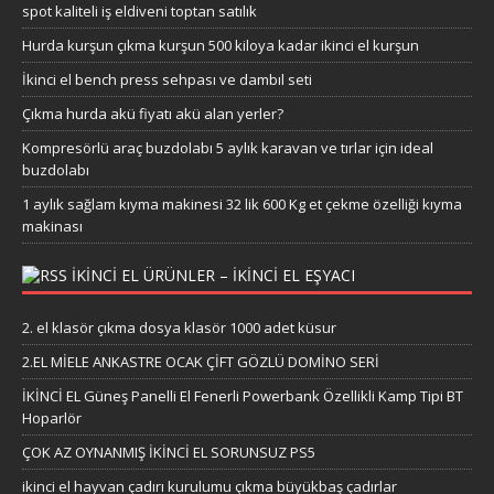
spot kaliteli iş eldiveni toptan satılık
Hurda kurşun çıkma kurşun 500 kiloya kadar ikinci el kurşun
İkinci el bench press sehpası ve dambıl seti
Çıkma hurda akü fiyatı akü alan yerler?
Kompresörlü araç buzdolabı 5 aylık karavan ve tırlar için ideal
buzdolabı
1 aylık sağlam kıyma makinesi 32 lik 600 Kg et çekme özelliği kıyma
makinası
IKINCI EL ÜRÜNLER – IKINCI EL EŞYACI
2. el klasör çıkma dosya klasör 1000 adet küsur
2.EL MİELE ANKASTRE OCAK ÇİFT GÖZLÜ DOMİNO SERİ
İKİNCİ EL Güneş Panelli El Fenerli Powerbank Özellikli Kamp Tipi BT
Hoparlör
ÇOK AZ OYNANMIŞ İKİNCİ EL SORUNSUZ PS5
ikinci el hayvan çadırı kurulumu çıkma büyükbaş çadırlar