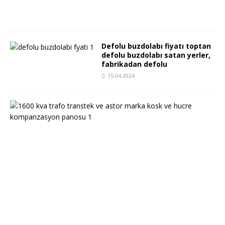
2
4
Defolu buzdolabı fiyatı toptan
defolu buzdolabı satan yerler,
fabrikadan defolu
15.04.2024
i
k
i
n
c
i
e
l
1
6
0
0
k
v