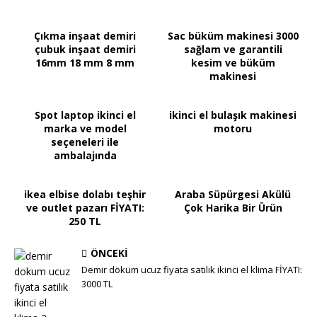
Çıkma inşaat demiri
Sac büküm makinesi 3000
çubuk inşaat demiri
sağlam ve garantili
16mm 18 mm 8 mm
kesim ve büküm
makinesi
Spot laptop ikinci el
ikinci el bulaşık makinesi
marka ve model
motoru
seçeneleri ile
ambalajında
ikea elbise dolabı teşhir
Araba Süpürgesi Akülü
ve outlet pazarı FİYATI:
Çok Harika Bir Ürün
250 TL
ÖNCEKI
Demir döküm ucuz fiyata satılık ikinci el klima FİYATI:
3000 TL