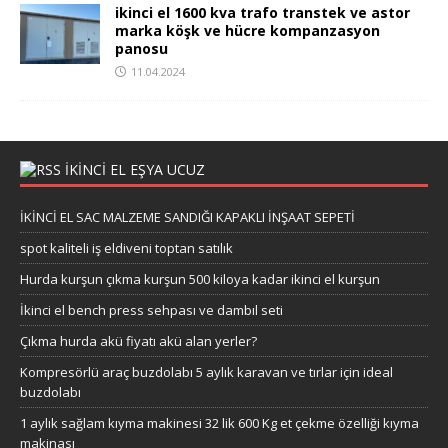
ikinci el 1600 kva trafo transtek ve astor
marka köşk ve hücre kompanzasyon
panosu
11.04.2024
IKINCI EL EŞYA UCUZ
İKİNCİ EL SAC MALZEME SANDIĞI KAPAKLI İNŞAAT SEPETİ
spot kaliteli iş eldiveni toptan satılık
Hurda kurşun çıkma kurşun 500 kiloya kadar ikinci el kurşun
İkinci el bench press sehpası ve dambıl seti
Çıkma hurda akü fiyatı akü alan yerler?
Kompresörlü araç buzdolabı 5 aylık karavan ve tırlar için ideal
buzdolabı
1 aylık sağlam kıyma makinesi 32 lik 600 Kg et çekme özelliği kıyma
makinası