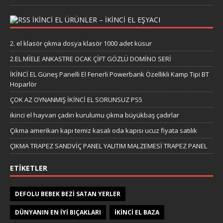
IKINCI EL ÜRÜNLER – IKINCI EL EŞYACI
2. el klasör çıkma dosya klasör 1000 adet küsur
2.EL MİELE ANKASTRE OCAK ÇİFT GÖZLÜ DOMİNO SERİ
İKİNCİ EL Güneş Panelli El Fenerli Powerbank Özellikli Kamp Tipi BT
Hoparlör
ÇOK AZ OYNANMIŞ İKİNCİ EL SORUNSUZ PS5
ikinci el hayvan çadırı kurulumu çıkma büyükbaş çadırlar
Çıkma amerikan kapı temiz kasalı oda kapısı ucuz fiyata satılık
ÇIKMA TRAPEZ SANDVİÇ PANEL YALITIM MALZEMESİ TRAPEZ PANEL
ETIKETLER
DEFOLU BEBEK BEZI SATAN YERLER
DÜNYANIN EN IYI BIÇAKLARI
IKINCI EL BAZA