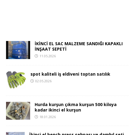
İKİNCİ EL SAC MALZEME SANDIĞI KAPAKLI
İNŞAAT SEPETİ
11.05.2026
spot kaliteli iş eldiveni toptan satılık
02.05.2026
Hurda kurşun çıkma kurşun 500 kiloya
kadar ikinci el kurşun
18.01.2026
İkinci el bench press sehpası ve dambıl seti