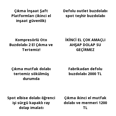
Çıkma İnşaat Şaft
Defolu outlet buzdolabı
Platformları (ikinci el
spot teşhir buzdolabı
inşaat güvenlik)
Kompresörlü Oto
İKİNCİ EL ÇOK AMAÇLI
Buzdolabı 2 El Çıkma ve
AHŞAP DOLAP SU
Tertemiz!
GEÇİRMEZ
Çıkma mutfak dolabı
Fabrikadan defolu
tertemiz sökülmüş
buzdolabı 2000 TL
durumda
Spot elbise dolabı öğrenci
Çıkma ikinci el mutfak
işi sürgü kapaklı ray
dolabı ve mermeri 1200
dolap imalatı
TL