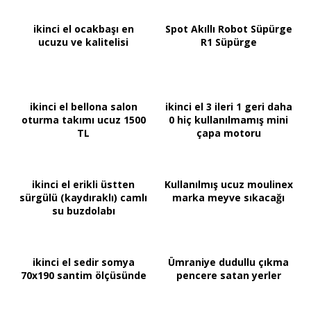
ikinci el ocakbaşı en
Spot Akıllı Robot Süpürge
ucuzu ve kalitelisi
R1 Süpürge
ikinci el bellona salon
ikinci el 3 ileri 1 geri daha
oturma takımı ucuz 1500
0 hiç kullanılmamış mini
TL
çapa motoru
ikinci el erikli üstten
Kullanılmış ucuz moulinex
sürgülü (kaydıraklı) camlı
marka meyve sıkacağı
su buzdolabı
ikinci el sedir somya
Ümraniye dudullu çıkma
70x190 santim ölçüsünde
pencere satan yerler