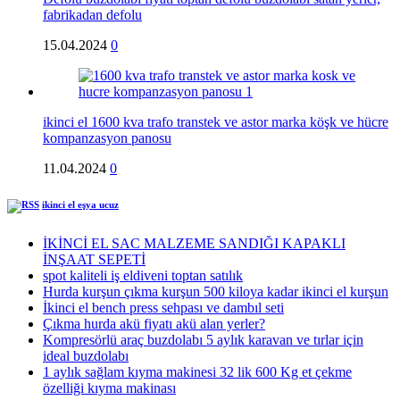
fabrikadan defolu
15.04.2024
0
ikinci el 1600 kva trafo transtek ve astor marka köşk ve hücre
kompanzasyon panosu
11.04.2024
0
ikinci el eşya ucuz
İKİNCİ EL SAC MALZEME SANDIĞI KAPAKLI
İNŞAAT SEPETİ
spot kaliteli iş eldiveni toptan satılık
Hurda kurşun çıkma kurşun 500 kiloya kadar ikinci el kurşun
İkinci el bench press sehpası ve dambıl seti
Çıkma hurda akü fiyatı akü alan yerler?
Kompresörlü araç buzdolabı 5 aylık karavan ve tırlar için
ideal buzdolabı
1 aylık sağlam kıyma makinesi 32 lik 600 Kg et çekme
özelliği kıyma makinası