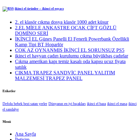
ikinci el ürünler – ikinci el eşyacı
2. el klasör çıkma dosya klasör 1000 adet küsur
2.EL MİELE ANKASTRE OCAK ÇİFT GÖZLÜ
DOMİNO SERİ
İKİNCİ EL Güneş Panelli El Fenerli Powerbank Özellikli
Kamp Tipi BT Hoparlör
ÇOK AZ OYNANMIŞ İKİNCİ EL SORUNSUZ PS5
ikinci el hayvan çadırı kurulumu çıkma büyükbaş çadırlar
Çıkma amerikan kapı temiz kasalı oda kapısı ucuz fiyata
satılık
ÇIKMA TRAPEZ SANDVİÇ PANEL YALITIM
MALZEMESİ TRAPEZ PANEL
Etiketler
Defolu bebek bezi satan yerler
Dünyanın en iyi bıçakları
ikinci el baza
ikinci el masa
ikinci
el sandalye
Menü
Ana Sayfa
İletişim