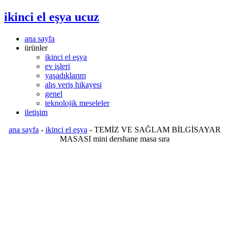
ikinci el eşya ucuz
ana sayfa
ürünler
ikinci el eşya
ev işleri
yaşadıklarım
alış veriş hikayesi
genel
teknolojik meseleler
iletişim
ana sayfa
-
ikinci el eşya
-
TEMİZ VE SAĞLAM BİLGİSAYAR
MASASI mini dershane masa sıra