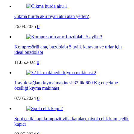
Çıkma hurda akü fiyatı akü alan yerler?
26.09.2025
0
Kompresörlü araç buzdolabı 5 aylık karavan ve tırlar için
ideal buzdolabı
11.05.2024
0
1 aylık sağlam kıyma makinesi 32 lik 600 Kg et çekme
özelliği kıyma makinası
07.05.2024
0
Spot çelik kapı kompozit villa kapıları, pivot çelik kapı, çelik
kapıcı