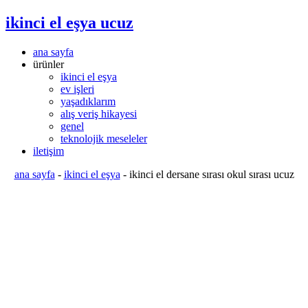
ikinci el eşya ucuz
ana sayfa
ürünler
ikinci el eşya
ev işleri
yaşadıklarım
alış veriş hikayesi
genel
teknolojik meseleler
iletişim
ana sayfa
-
ikinci el eşya
-
ikinci el dersane sırası okul sırası ucuz