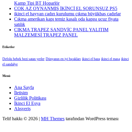
Kamp Tipi BT Hoparlör
ÇOK AZ OYNANMIŞ İKİNCİ EL SORUNSUZ PS5
ikinci el hayvan çadırı kurulumu çıkma büyükbaş çadırlar
Çıkma amerikan kapı temiz kasalı oda kapısı ucuz fiyata
satılık
ÇIKMA TRAPEZ SANDVİÇ PANEL YALITIM
MALZEMESİ TRAPEZ PANEL
Etiketler
Defolu bebek bezi satan yerler
Dünyanın en iyi bıçakları
ikinci el baza
ikinci el masa
ikinci
el sandalye
Menü
Ana Sayfa
İletişim
Gizlilik Politikası
İkinci El Eşya
Alışveriş
Telif hakkı © 2026 |
MH Themes
tarafından WordPress teması