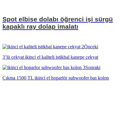
Spot elbise dolabı öğrenci işi sürgü
kapaklı ray dolap imalatı
Önceki
3’lü çekyat ikinci el kaliteli istikbal kanepe çekyat
Sonraki
Çıkma 1500 TL ikinci el hoparlör subwoofer bas kolon