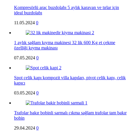
Kompresörlü araç buzdolabı 5 aylık karavan ve tırlar için
ideal buzdolabı
11.05.2024
0
1 aylık sağlam kıyma makinesi 32 lik 600 Kg et çekme
özelliği kıyma makinası
07.05.2024
0
Spot çelik kapı kompozit villa kapıları, pivot çelik kapı, çelik
kapıcı
03.05.2024
0
Trafolar bakır bobinli sarmalı çıkma sağlam trafolar tam bakır
bobin
29.04.2024
0