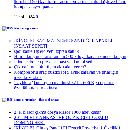
ikinci el 1600 kva trafo transtek ve astor marka köşk ve hücre
kompanzasyon panosu
11.04.2024
0
ikinci el eşya ucuz
İKİNCİ EL SAC MALZEME SANDIĞI KAPAKLI
İNŞAAT SEPETİ
spot kaliteli iş eldiveni toptan satılık
Hurda kurşun çıkma kurşun 500 kiloya kadar ikinci el kurşun
İkinci el bench press sehpası ve dambıl seti
Çıkma hurda akü fiyatı akü alan yerler?
Kompresörlü araç buzdolabı 5 aylık karavan ve tırlar için
ideal buzdolabı
1 aylık sağlam kıyma makinesi 32 lik 600 Kg et çekme
özelliği kıyma makinası
ikinci el ürünler – ikinci el eşyacı
2. el klasör çıkma dosya klasör 1000 adet küsur
2.EL MİELE ANKASTRE OCAK ÇİFT GÖZLÜ
DOMİNO SERİ
İKİNCİ EL Güneş Panelli El Fenerli Powerbank Özellikli