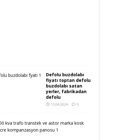
9
.
0
4
.
2
0
2
4
0
Defolu buzdolabı
fiyatı toptan defolu
buzdolabı satan
yerler, fabrikadan
defolu
15.04.2024
0
i
k
i
n