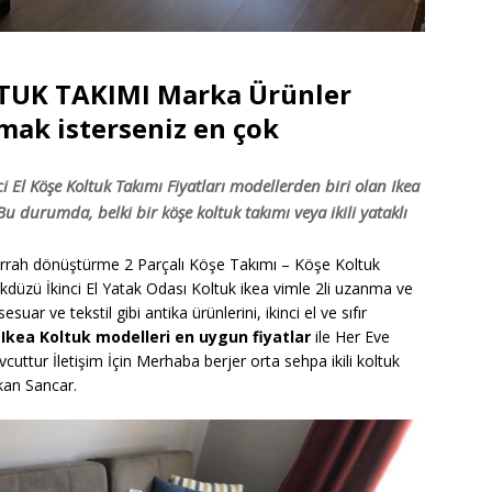
LTUK TAKIMI Marka Ürünler
lmak isterseniz en çok
ci El Köşe Koltuk Takımı Fiyatları modellerden biri olan Ikea
k Bu durumda, belki bir köşe koltuk takımı veya ikili yataklı
t Cerrah dönüştürme 2 Parçalı Köşe Takımı – Köşe Koltuk
kdüzü İkinci El Yatak Odası Koltuk ikea vimle 2li uzanma ve
uar ve tekstil gibi antika ürünlerini, ikinci el ve sıfır
El Ikea Koltuk modelleri en uygun fiyatlar
ile Her Eve
vcuttur İletişim İçin Merhaba berjer orta sehpa ikili koltuk
kan Sancar.