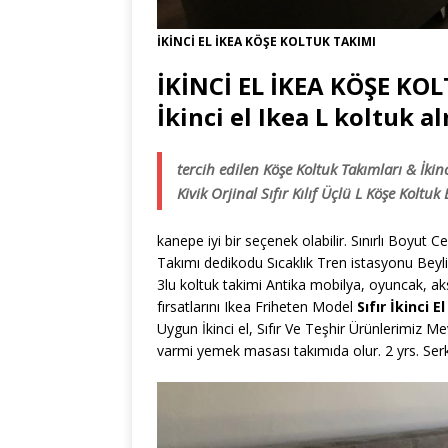
İKİNCİ EL İKEA KÖŞE KOLTUK TAKIMI
İKİNCİ EL İKEA KÖŞE KO
İkinci el Ikea L koltuk a
tercih edilen Köşe Koltuk Takımları & İkin
Kivik Orjinal Sıfır Kılıf Üçlü L Köşe Koltu
kanepe iyi bir seçenek olabilir. Sınırlı Boyu
Takımı dedikodu Sıcaklık Tren istasyonu Beyli
3lu koltuk takimi Antika mobilya, oyuncak, akses
fırsatlarını Ikea Friheten Model
Sıfır İkinci 
Uygun İkinci el, Sıfır Ve Teşhir Ürünlerimiz Me
varmi yemek masası takımıda olur. 2 yrs. Ser