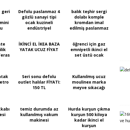
1 geri
Defolu paslanmaz 4
balık teşhir sergi
gözlü sanayi tipi
dolabı komple
mini
ocak kuzineli
kromdan imal
ru
endüstriyel
edilmiş paslanmaz
mutfaklar
ürün
nte
İKİNCİ EL İKEA BAZA
öğrenci için gaz
ilik
YATAK UCUZ FİYAT
emniyetli ikinci el
Teras
set üstü ocak
atak
Seri sonu defolu
Kullanılmış ucuz
etro
outlet halılar FİYATI:
moulinex marka
150 TL
meyve sıkacağı
kkabı
temiz durumda az
Hurda kurşun çıkma
esi
kullanılmış vakum
kurşun 500 kiloya
makinesi
kadar ikinci el
kurşun