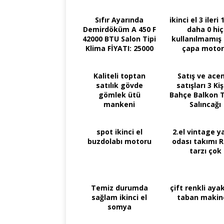
Sıfır Ayarında
ikinci el 3 ileri 
Demirdöküm A 450 F
daha 0 hiç
42000 BTU Salon Tipi
kullanılmamış 
Klima FİYATI: 25000
çapa moto
TL
Kaliteli toptan
Satış ve ace
satılık gövde
satışları 3 Kiş
gömlek ütü
Bahçe Balkon 
mankeni
Salıncağı
spot ikinci el
2.el vintage y
buzdolabı motoru
odası takımı R
tarzı çok
Temiz durumda
çift renkli aya
sağlam ikinci el
taban makin
somya