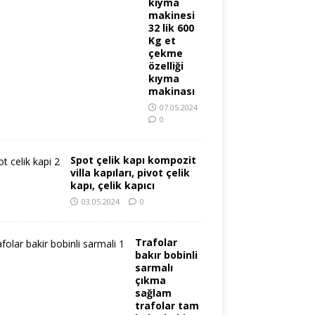
kıyma
makinesi
32 lik 600
Kg et
çekme
özelliği
kıyma
makinası
07.05.2024
0
Spot çelik kapı kompozit
villa kapıları, pivot çelik
kapı, çelik kapıcı
03.05.2024
0
Trafolar
bakır bobinli
sarmalı
çıkma
sağlam
trafolar tam