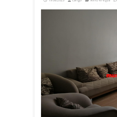
19.08.2023
cango
ikinci el eşya