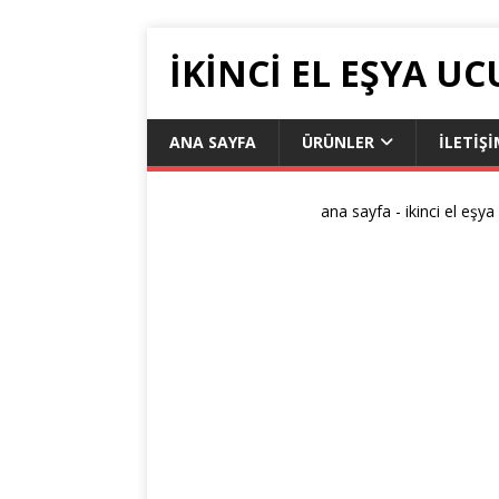
IKINCI EL EŞYA UC
ANA SAYFA
ÜRÜNLER
ILETIŞ
ana sayfa
-
ikinci el eşya