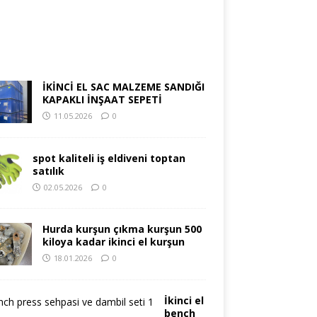
İKİNCİ EL SAC MALZEME SANDIĞI
KAPAKLI İNŞAAT SEPETİ
11.05.2026
0
spot kaliteli iş eldiveni toptan
satılık
02.05.2026
0
Hurda kurşun çıkma kurşun 500
kiloya kadar ikinci el kurşun
18.01.2026
0
İkinci el
bench