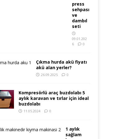
press
sehpası
ve
dambıl
seti
09.01.202
6
0
Çıkma hurda akü fiyatı
akü alan yerler?
26.09.2025
0
Kompresörlü araç buzdolabı 5
aylık karavan ve tırlar için ideal
buzdolabı
11.05.2024
0
1 aylık
sağlam