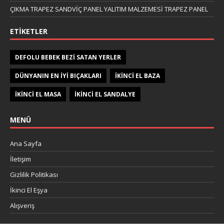
ÇIKMA TRAPEZ SANDVİÇ PANEL YALITIM MALZEMESİ TRAPEZ PANEL
ETIKETLER
DEFOLU BEBEK BEZI SATAN YERLER
DÜNYANIN EN IYI BIÇAKLARI
IKINCI EL BAZA
IKINCI EL MASA
IKINCI EL SANDALYE
MENÜ
Ana Sayfa
İletişim
Gizlilik Politikası
İkinci El Eşya
Alışveriş