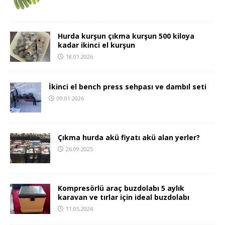
Hurda kurşun çıkma kurşun 500 kiloya
kadar ikinci el kurşun
18.01.2026
İkinci el bench press sehpası ve dambıl seti
09.01.2026
Çıkma hurda akü fiyatı akü alan yerler?
26.09.2025
Kompresörlü araç buzdolabı 5 aylık
karavan ve tırlar için ideal buzdolabı
11.05.2024