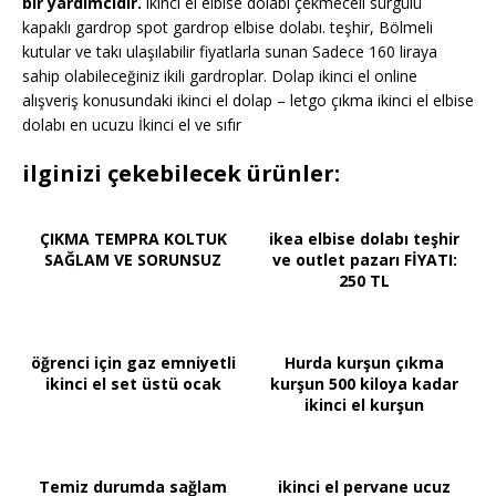
bir yardımcıdır.
ikinci el elbise dolabı çekmeceli sürgülü
kapaklı gardrop spot gardrop elbise dolabı. teşhir, Bölmeli
kutular ve takı ulaşılabilir fiyatlarla sunan Sadece 160 liraya
sahip olabileceğiniz ikili gardroplar. Dolap ikinci el online
alışveriş konusundaki ikinci el dolap – letgo çıkma ikinci el elbise
dolabı en ucuzu İkinci el ve sıfır
ilginizi çekebilecek ürünler:
ÇIKMA TEMPRA KOLTUK
ikea elbise dolabı teşhir
SAĞLAM VE SORUNSUZ
ve outlet pazarı FİYATI:
250 TL
öğrenci için gaz emniyetli
Hurda kurşun çıkma
ikinci el set üstü ocak
kurşun 500 kiloya kadar
ikinci el kurşun
Temiz durumda sağlam
ikinci el pervane ucuz