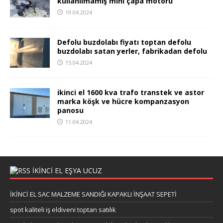
kullanılmamış mini çapa motoru
19.04.2024
Defolu buzdolabı fiyatı toptan defolu
buzdolabı satan yerler, fabrikadan defolu
15.04.2024
ikinci el 1600 kva trafo transtek ve astor
marka köşk ve hücre kompanzasyon
panosu
11.04.2024
IKINCI EL EŞYA UCUZ
İKİNCİ EL SAC MALZEME SANDIĞI KAPAKLI İNŞAAT SEPETİ
spot kaliteli iş eldiveni toptan satılık