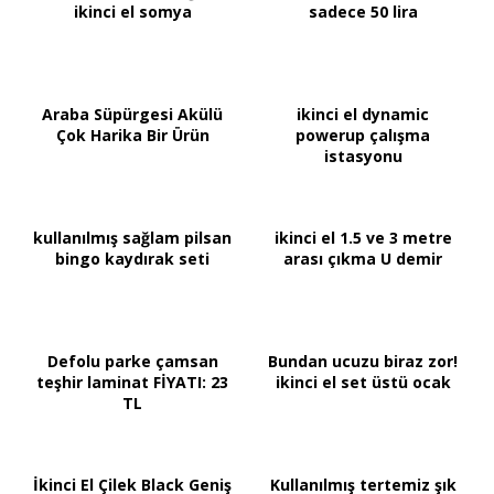
ikinci el somya
sadece 50 lira
Araba Süpürgesi Akülü
ikinci el dynamic
Çok Harika Bir Ürün
powerup çalışma
istasyonu
kullanılmış sağlam pilsan
ikinci el 1.5 ve 3 metre
bingo kaydırak seti
arası çıkma U demir
Defolu parke çamsan
Bundan ucuzu biraz zor!
teşhir laminat FİYATI: 23
ikinci el set üstü ocak
TL
İkinci El Çilek Black Geniş
Kullanılmış tertemiz şık