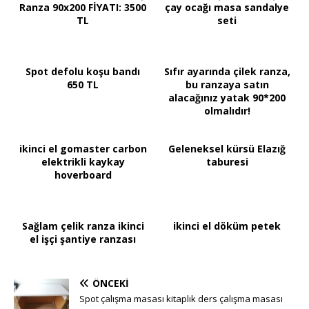
Ranza 90x200 FİYATI: 3500
çay ocağı masa sandalye
TL
seti
Spot defolu koşu bandı
Sıfır ayarında çilek ranza,
650 TL
bu ranzaya satın
alacağınız yatak 90*200
olmalıdır!
ikinci el gomaster carbon
Geleneksel kürsü Elazığ
elektrikli kaykay
taburesi
hoverboard
Sağlam çelik ranza ikinci
ikinci el döküm petek
el işçi şantiye ranzası
ÖNCEKI
Spot çalışma masası kitaplık ders çalışma masası