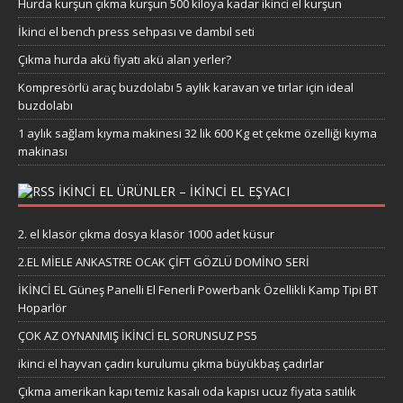
Hurda kurşun çıkma kurşun 500 kiloya kadar ikinci el kurşun
İkinci el bench press sehpası ve dambıl seti
Çıkma hurda akü fiyatı akü alan yerler?
Kompresörlü araç buzdolabı 5 aylık karavan ve tırlar için ideal
buzdolabı
1 aylık sağlam kıyma makinesi 32 lik 600 Kg et çekme özelliği kıyma
makinası
IKINCI EL ÜRÜNLER – IKINCI EL EŞYACI
2. el klasör çıkma dosya klasör 1000 adet küsur
2.EL MİELE ANKASTRE OCAK ÇİFT GÖZLÜ DOMİNO SERİ
İKİNCİ EL Güneş Panelli El Fenerli Powerbank Özellikli Kamp Tipi BT
Hoparlör
ÇOK AZ OYNANMIŞ İKİNCİ EL SORUNSUZ PS5
ikinci el hayvan çadırı kurulumu çıkma büyükbaş çadırlar
Çıkma amerikan kapı temiz kasalı oda kapısı ucuz fiyata satılık