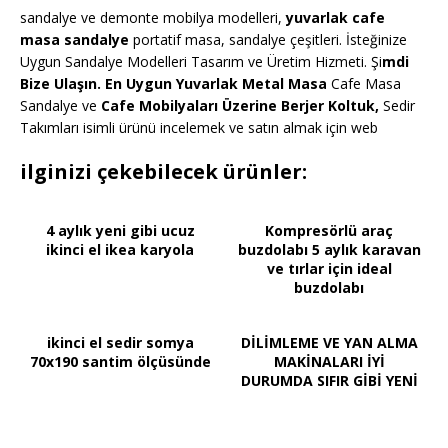
sandalye ve demonte mobilya modelleri,
yuvarlak cafe
masa sandalye
portatif masa, sandalye çeşitleri. İsteğinize
Uygun Sandalye Modelleri Tasarım ve Üretim Hizmeti. Şi
mdi
Bize Ulaşın. En Uygun Yuvarlak Metal Masa
Cafe Masa
Sandalye ve
Cafe Mobilyaları Üzerine Berjer Koltuk,
Sedir
Takımları isimli ürünü incelemek ve satın almak için web
ilginizi çekebilecek ürünler:
4 aylık yeni gibi ucuz
Kompresörlü araç
ikinci el ikea karyola
buzdolabı 5 aylık karavan
ve tırlar için ideal
buzdolabı
ikinci el sedir somya
DİLİMLEME VE YAN ALMA
70x190 santim ölçüsünde
MAKİNALARI İYİ
DURUMDA SIFIR GİBİ YENİ