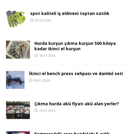
spot kaliteli iş eldiveni toptan satılık
02.05.2026
Hurda kurşun çıkma kurşun 500 kiloya
kadar ikinci el kurşun
18.01.2026
İkinci el bench press sehpası ve dambıl seti
09.01.2026
Çıkma hurda akü fiyatı akü alan yerler?
26.09.2025
Kompresörlü araç buzdolabı 5 aylık