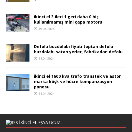
ikinci el 3 ileri 1 geri daha 0 hiç
kullanılmamış mini çapa motoru
19.04.2024
Defolu buzdolabı fiyatı toptan defolu
buzdolabı satan yerler, fabrikadan defolu
15.04.2024
ikinci el 1600 kva trafo transtek ve astor
marka köşk ve hücre kompanzasyon
panosu
11.04.2024
IKINCI EL EŞYA UCUZ