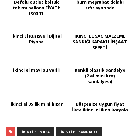
Defolu outlet koltuk
burn meşrubat dolabı
takımı bellona FİYATI:
sıfır ayarında
1300 TL
İkinci El Kurzweil Dijital
İKİNCİ EL SAC MALZEME
Piyano
SANDIĞI KAPAKLI İNŞAAT
SEPETİ
ikinci el mavi su varili
Renkli plastik sandelye
(2.el mini kreş
sandalyesi)
ikinci el 35 lik mini hızar
Bütçenize uygun fiyat
İkea ikinci el ikea karyola
IKINCI EL MASA
IKINCI EL SANDALYE