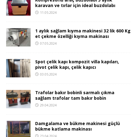
karavan ve tırlar için ideal buzdolabı
11.05.2024
1 aylık sağlam kıyma makinesi 32 lik 600 Kg
et çekme özelliği kıyma makinası
07.05.2024
Spot çelik kapı kompozit villa kapıları,
pivot çelik kapı, çelik kapıcı
03.05.2024
Trafolar bakır bobinli sarmalı çıkma
sağlam trafolar tam bakır bobin
29.04.2024
Damgalama ve bükme makinesi güçlü
bükme katlama makinası
23.04.2024