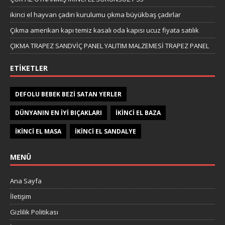
ikinci el hayvan çadırı kurulumu çıkma büyükbaş çadırlar
Çıkma amerikan kapı temiz kasalı oda kapısı ucuz fiyata satılık
ÇIKMA TRAPEZ SANDVİÇ PANEL YALITIM MALZEMESİ TRAPEZ PANEL
ETIKETLER
DEFOLU BEBEK BEZI SATAN YERLER
DÜNYANIN EN IYI BIÇAKLARI
IKINCI EL BAZA
IKINCI EL MASA
IKINCI EL SANDALYE
MENÜ
Ana Sayfa
İletişim
Gizlilik Politikası