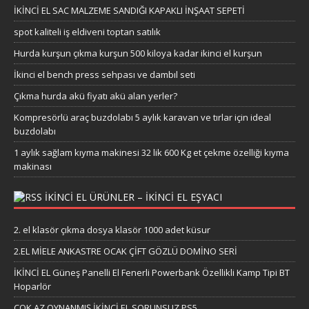
İKİNCİ EL SAC MALZEME SANDIĞI KAPAKLI İNŞAAT SEPETİ
spot kaliteli iş eldiveni toptan satılık
Hurda kurşun çıkma kurşun 500 kiloya kadar ikinci el kurşun
İkinci el bench press sehpası ve dambıl seti
Çıkma hurda akü fiyatı akü alan yerler?
Kompresörlü araç buzdolabı 5 aylık karavan ve tırlar için ideal
buzdolabı
1 aylık sağlam kıyma makinesi 32 lik 600 Kg et çekme özelliği kıyma
makinası
IKINCI EL ÜRÜNLER – IKINCI EL EŞYACI
2. el klasör çıkma dosya klasör 1000 adet küsur
2.EL MİELE ANKASTRE OCAK ÇİFT GÖZLÜ DOMİNO SERİ
İKİNCİ EL Güneş Panelli El Fenerli Powerbank Özellikli Kamp Tipi BT
Hoparlör
ÇOK AZ OYNANMIŞ İKİNCİ EL SORUNSUZ PS5