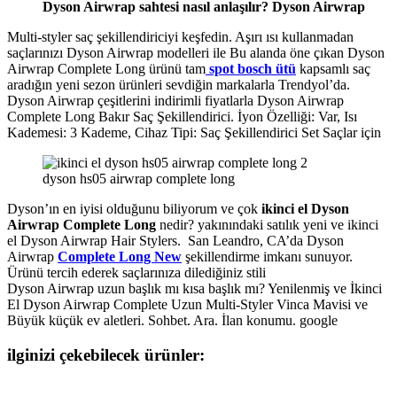
Dyson Airwrap sahtesi nasıl anlaşılır? Dyson Airwrap
Multi-styler saç şekillendiriciyi keşfedin. Aşırı ısı kullanmadan
saçlarınızı Dyson Airwrap modelleri ile Bu alanda öne çıkan Dyson
Airwrap Complete Long ürünü tam
spot bosch ütü
kapsamlı saç
aradığın yeni sezon ürünleri sevdiğin markalarla Trendyol’da.
Dyson Airwrap çeşitlerini indirimli fiyatlarla Dyson Airwrap
Complete Long Bakır Saç Şekillendirici. İyon Özelliği: Var, Isı
Kademesi: 3 Kademe, Cihaz Tipi: Saç Şekillendirici Set Saçlar için
dyson hs05 airwrap complete long
Dyson’ın en iyisi olduğunu biliyorum ve çok
ikinci el Dyson
Airwrap Complete Long
nedir? yakınındaki satılık yeni ve ikinci
el Dyson Airwrap Hair Stylers. San Leandro, CA’da Dyson
Airwrap
Complete Long New
şekillendirme imkanı sunuyor.
Ürünü tercih ederek saçlarınıza dilediğiniz stili
Dyson Airwrap uzun başlık mı kısa başlık mı? Yenilenmiş ve İkinci
El Dyson Airwrap Complete Uzun Multi-Styler Vinca Mavisi ve
Büyük küçük ev aletleri. Sohbet. Ara. İlan konumu. google
ilginizi çekebilecek ürünler: