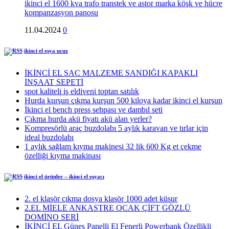
ikinci el 1600 kva trafo transtek ve astor marka köşk ve hücre
kompanzasyon panosu
11.04.2024
0
ikinci el eşya ucuz
İKİNCİ EL SAC MALZEME SANDIĞI KAPAKLI
İNŞAAT SEPETİ
spot kaliteli iş eldiveni toptan satılık
Hurda kurşun çıkma kurşun 500 kiloya kadar ikinci el kurşun
İkinci el bench press sehpası ve dambıl seti
Çıkma hurda akü fiyatı akü alan yerler?
Kompresörlü araç buzdolabı 5 aylık karavan ve tırlar için
ideal buzdolabı
1 aylık sağlam kıyma makinesi 32 lik 600 Kg et çekme
özelliği kıyma makinası
ikinci el ürünler – ikinci el eşyacı
2. el klasör çıkma dosya klasör 1000 adet küsur
2.EL MİELE ANKASTRE OCAK ÇİFT GÖZLÜ
DOMİNO SERİ
İKİNCİ EL Güneş Panelli El Fenerli Powerbank Özellikli