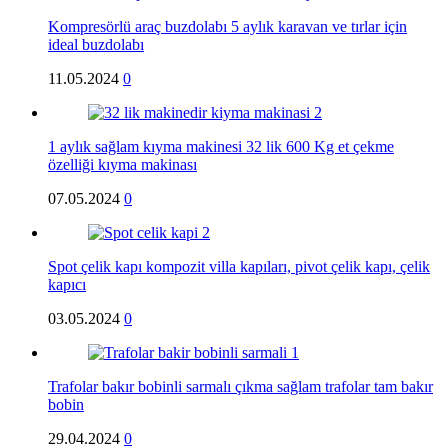
Kompresörlü araç buzdolabı 5 aylık karavan ve tırlar için
ideal buzdolabı
11.05.2024
0
1 aylık sağlam kıyma makinesi 32 lik 600 Kg et çekme
özelliği kıyma makinası
07.05.2024
0
Spot çelik kapı kompozit villa kapıları, pivot çelik kapı, çelik
kapıcı
03.05.2024
0
Trafolar bakır bobinli sarmalı çıkma sağlam trafolar tam bakır
bobin
29.04.2024
0