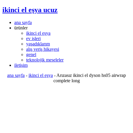
ikinci el eşya ucuz
ana sayfa
ürünler
ikinci el eşya
ev işleri
yaşadıklarım
alış veriş hikayesi
genel
teknolojik meseleler
iletişim
ana sayfa
-
ikinci el eşya
-
Arızasız ikinci el dyson hs05 airwrap
complete long