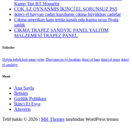
Kamp Tipi BT Hoparlör
ÇOK AZ OYNANMIŞ İKİNCİ EL SORUNSUZ PS5
ikinci el hayvan çadırı kurulumu çıkma büyükbaş çadırlar
Çıkma amerikan kapı temiz kasalı oda kapısı ucuz fiyata
satılık
ÇIKMA TRAPEZ SANDVİÇ PANEL YALITIM
MALZEMESİ TRAPEZ PANEL
Etiketler
Defolu bebek bezi satan yerler
Dünyanın en iyi bıçakları
ikinci el baza
ikinci el masa
ikinci
el sandalye
Menü
Ana Sayfa
İletişim
Gizlilik Politikası
İkinci El Eşya
Alışveriş
Telif hakkı © 2026 |
MH Themes
tarafından WordPress teması