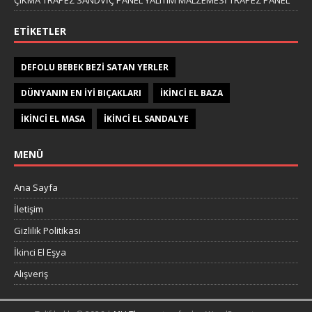
ÇIKMA TRAPEZ SANDVİÇ PANEL YALITIM MALZEMESİ TRAPEZ PANEL
ETIKETLER
DEFOLU BEBEK BEZI SATAN YERLER
DÜNYANIN EN IYI BIÇAKLARI
IKINCI EL BAZA
IKINCI EL MASA
IKINCI EL SANDALYE
MENÜ
Ana Sayfa
İletişim
Gizlilik Politikası
İkinci El Eşya
Alışveriş