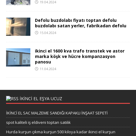
19.04.2024
Defolu buzdolabı fiyatı toptan defolu
buzdolabı satan yerler, fabrikadan defolu
15.04.2024
ikinci el 1600 kva trafo transtek ve astor
marka köşk ve hücre kompanzasyon
panosu
11.04.2024
IKINCI EL EŞYA UCUZ
İKİNCİ EL SAC MALZEME SANDIĞI KAPAKLI İNŞAAT SEPETİ
spot kaliteli iş eldiveni toptan satılık
Hurda kurşun çıkma kurşun 500 kiloya kadar ikinci el kurşun