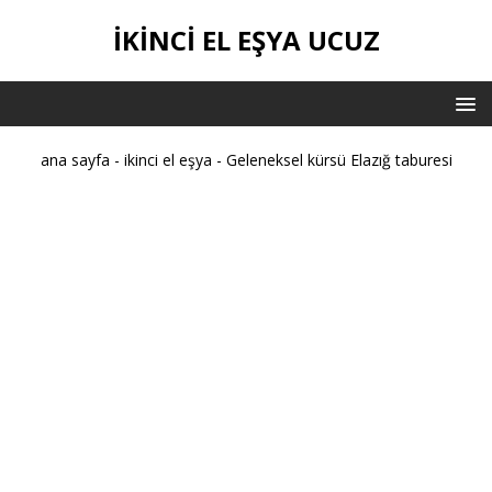
IKINCI EL EŞYA UCUZ
ana sayfa
-
ikinci el eşya
-
Geleneksel kürsü Elazığ taburesi