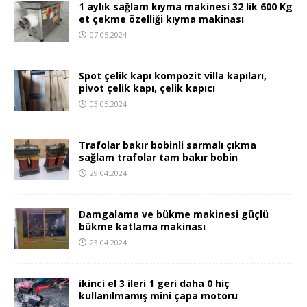
1 aylık sağlam kıyma makinesi 32 lik 600 Kg
et çekme özelliği kıyma makinası
07.05.2024
Spot çelik kapı kompozit villa kapıları,
pivot çelik kapı, çelik kapıcı
03.05.2024
Trafolar bakır bobinli sarmalı çıkma
sağlam trafolar tam bakır bobin
29.04.2024
Damgalama ve bükme makinesi güçlü
bükme katlama makinası
23.04.2024
ikinci el 3 ileri 1 geri daha 0 hiç
kullanılmamış mini çapa motoru