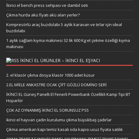
İkinci el bench press sehpası ve dambıl seti
Çıkma hurda akü fiyatı akü alan yerler?
Kompresörlü araç buzdolabı 5 aylık karavan ve tırlar için ideal
buzdolabı
1 aylık sağlam kıyma makinesi 32 lik 600 Kg et çekme özelliği kıyma
makinası
IKINCI EL ÜRÜNLER – IKINCI EL EŞYACI
2. el klasör çıkma dosya klasör 1000 adet küsur
2.EL MİELE ANKASTRE OCAK ÇİFT GÖZLÜ DOMİNO SERİ
İKİNCİ EL Güneş Panelli El Fenerli Powerbank Özellikli Kamp Tipi BT
Hoparlör
ÇOK AZ OYNANMIŞ İKİNCİ EL SORUNSUZ PS5
ikinci el hayvan çadırı kurulumu çıkma büyükbaş çadırlar
Çıkma amerikan kapı temiz kasalı oda kapısı ucuz fiyata satılık