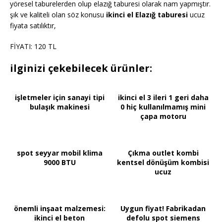
yöresel taburelerden olup elazığ taburesi olarak nam yapmıştır.
şık ve kaliteli olan söz konusu
ikinci el Elazığ taburesi
ucuz
fiyata satılıktır,
FİYATI: 120 TL
ilginizi çekebilecek ürünler:
işletmeler için sanayi tipi
ikinci el 3 ileri 1 geri daha
bulaşık makinesi
0 hiç kullanılmamış mini
çapa motoru
spot seyyar mobil klima
Çıkma outlet kombi
9000 BTU
kentsel dönüşüm kombisi
ucuz
önemli inşaat malzemesi:
Uygun fiyat! Fabrikadan
ikinci el beton
defolu spot siemens