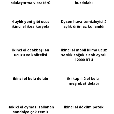
sıkılaştırma vibratörü
buzdolabı
4 aylık yeni gibi ucuz
Dyson hava temizleyici 2
ikinci el ikea karyola
aylık ürün az kullanıldı
ikinci el ocakbaşı en
ikinci el mobil klima ucuz
ucuzu ve kalitelisi
satılık soğuk sıcak ayarlı
12000 BTU
ikinci el kola dolabı
iki kapılı 2.el kola-
meşrubat dolabı
Hakiki el oyması sallanan
ikinci el döküm petek
sandalye çok temiz