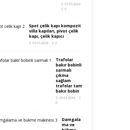
07.05.2024
0
Spot çelik kapı kompozit
villa kapıları, pivot çelik
kapı, çelik kapıcı
03.05.2024
0
Trafolar
bakır bobinli
sarmalı
çıkma
sağlam
trafolar tam
bakır bobin
29.04.2024
0
Damgala
ma ve
bükme