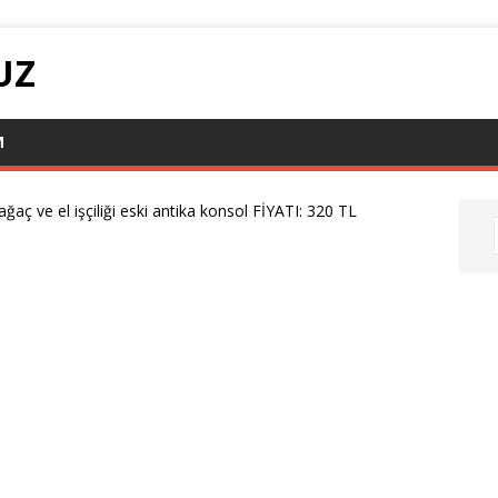
UZ
M
ğaç ve el işçiliği eski antika konsol FİYATI: 320 TL