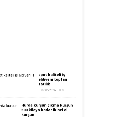
İ
1
1
.
0
5
.
2
0
2
6
0
spot kaliteli iş
eldiveni toptan
satılık
02.05.2026
0
Hurda kurşun çıkma kurşun
500 kiloya kadar ikinci el
kurşun