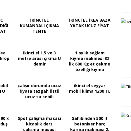
AC
İKİNCİ EL
İKİNCİ EL İKEA BAZA
DIĞI
KUMANDALI ÇIKMA
YATAK UCUZ FİYAT
AAT
TENTE
kea
ikinci el 1.5 ve 3
1 aylık sağlam
dırop
metre arası çıkma U
kıyma makinesi 32
demir
lik 600 Kg et çekme
özelliği kıyma
makinası
obil
çalışır durumda ucuz
ikinci el seyyar
BTU
fiyata tezgah üstü
mobil klima 1200 TL
ucuz su sebili
 90 x
Spot çalışma masası
Sahibinden 500 lt
 duş
kitaplık ders
betoniyer harç
çalışma masası
karma makinası 2.