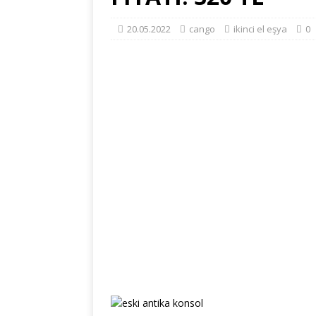
20.05.2022
cango
ikinci el eşya
0