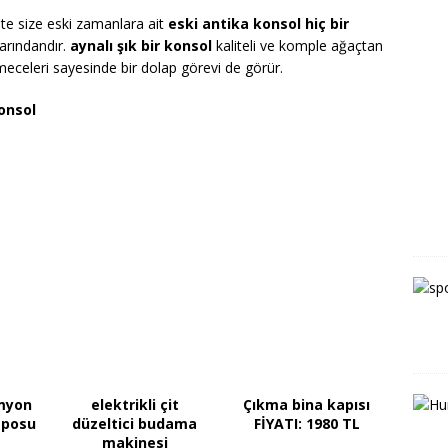
işte size eski zamanlara ait
eski antika konsol hiç bir
arındandır.
aynalı şık bir konsol
kaliteli ve komple ağaçtan
eceleri sayesinde bir dolap görevi de görür.
onsol
amyon
elektrikli çit
Çıkma bina kapısı
eposu
düzeltici budama
FİYATI: 1980 TL
makinesi