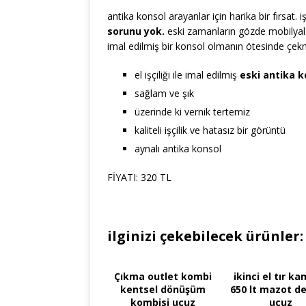
antika konsol arayanlar için harika bir fırsat. 
sorunu yok.
eski zamanların gözde mobilyal
imal edilmiş bir konsol olmanın ötesinde çekm
el işçiliği ile imal edilmiş
eski antika k
sağlam ve şık
üzerinde ki vernik tertemiz
kaliteli işçilik ve hatasız bir görüntü
aynalı antika konsol
FİYATI: 320 TL
ilginizi çekebilecek ürünler:
Çıkma outlet kombi
ikinci el tır k
kentsel dönüşüm
650 lt mazot d
kombisi ucuz
ucuz