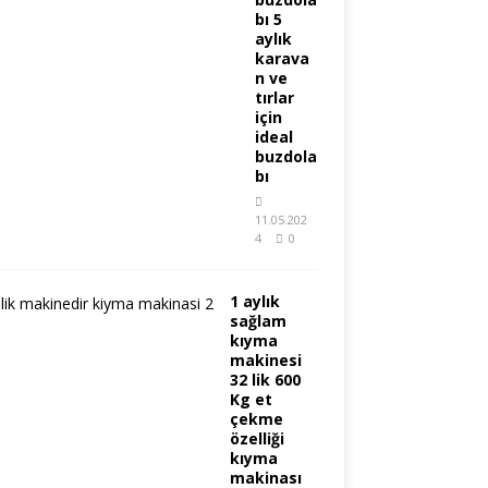
bı 5
aylık
karava
n ve
tırlar
için
ideal
buzdola
bı
11.05.202
4
0
1 aylık
sağlam
kıyma
makinesi
32 lik 600
Kg et
çekme
özelliği
kıyma
makinası