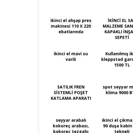
ikinci el ahşap pres
İKİNCİ EL S
makinesi 110 X 220
MALZEME SAN
ebatlarında
KAPAKLI İNŞ
SEPETİ
ikinci el mavi su
Kullanılmış i
varili
kleppstad gar
1500 TL
SATILIK FREN
spot seyyar m
SİSTEMLİ POŞET
klima 9000 
KATLAMA APARATI
seyyar arabalı
ikinci el çıkma
kokoreç arabası,
90 duşa kabin
kokoreç tezgahı
tekneli