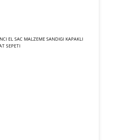
İ
K
İ
N
C
İ
E
L
S
A
C
M
A
L
Z
E
M
E
S