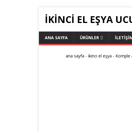
IKINCI EL EŞYA UC
ANA SAYFA
ÜRÜNLER
ILETIŞI
ana sayfa
-
ikinci el eşya
-
Komple a