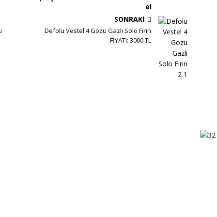
el
SONRAKI
u
Defolu Vestel 4 Gözü Gazlı Solo Fırın
FİYATI: 3000 TL