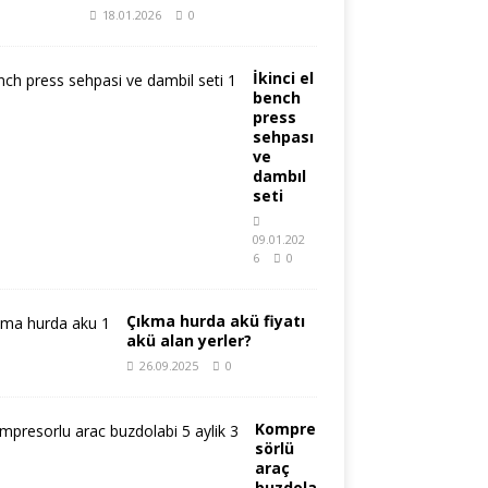
18.01.2026
0
İkinci el
bench
press
sehpası
ve
dambıl
seti
09.01.202
6
0
Çıkma hurda akü fiyatı
akü alan yerler?
26.09.2025
0
Kompre
sörlü
araç
buzdola