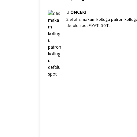
ÖNCEKI
2.el ofis makam koltuğu patron koltuğ
defolu spot FİYATI: 50 TL