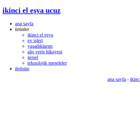
ikinci el eşya ucuz
ana sayfa
ürünler
ikinci el eşya
ev işleri
yaşadıklarım
alış veriş hikayesi
genel
teknolojik meseleler
iletişim
ana sayfa
-
ikinc