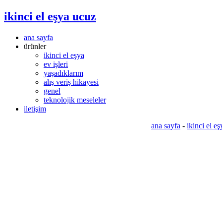
ikinci el eşya ucuz
ana sayfa
ürünler
ikinci el eşya
ev işleri
yaşadıklarım
alış veriş hikayesi
genel
teknolojik meseleler
iletişim
ana sayfa
-
ikinci el eş