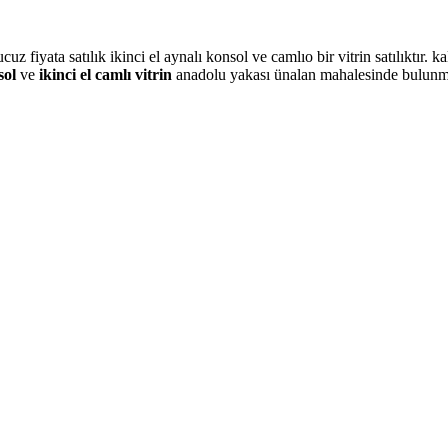
yata satılık ikinci el aynalı konsol ve camlıo bir vitrin satılıktır. kalite
nsol
ve
ikinci el camlı vitrin
anadolu yakası ünalan mahalesinde bulunm