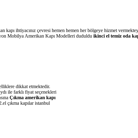
kan kapı ihtiyacınız çevresi hemen hemen her bölgeye hizmet vermekte
yon Mobilya Amerikan Kapı Modelleri duduldu
ikinci el temiz oda kap
liklere dikkat etmektedir.
ı ile farklı fiyat seçenekleri
asına
Çıkma amerikan kapı
2.el çıkma kapılar istanbul