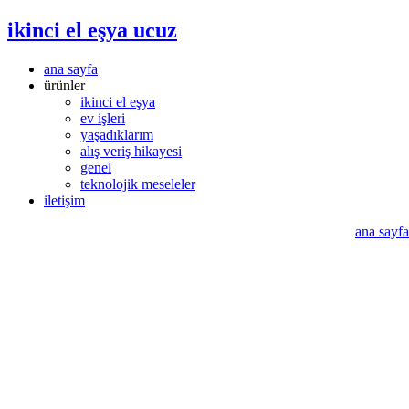
ikinci el eşya ucuz
ana sayfa
ürünler
ikinci el eşya
ev işleri
yaşadıklarım
alış veriş hikayesi
genel
teknolojik meseleler
iletişim
ana sayfa