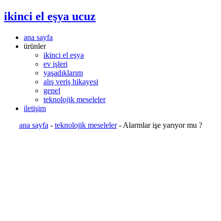
ikinci el eşya ucuz
ana sayfa
ürünler
ikinci el eşya
ev işleri
yaşadıklarım
alış veriş hikayesi
genel
teknolojik meseleler
iletişim
ana sayfa
-
teknolojik meseleler
-
Alarmlar işe yarıyor mu ?