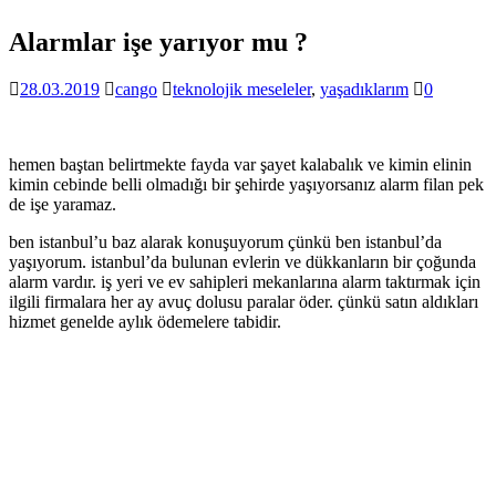
Alarmlar işe yarıyor mu ?
28.03.2019
cango
teknolojik meseleler
,
yaşadıklarım
0
hemen baştan belirtmekte fayda var şayet kalabalık ve kimin elinin
kimin cebinde belli olmadığı bir şehirde yaşıyorsanız alarm filan pek
de işe yaramaz.
ben istanbul’u baz alarak konuşuyorum çünkü ben istanbul’da
yaşıyorum. istanbul’da bulunan evlerin ve dükkanların bir çoğunda
alarm vardır. iş yeri ve ev sahipleri mekanlarına alarm taktırmak için
ilgili firmalara her ay avuç dolusu paralar öder. çünkü satın aldıkları
hizmet genelde aylık ödemelere tabidir.