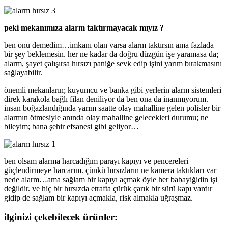
peki mekanımıza alarm taktırmayacak mıyız ?
ben onu demedim…imkanı olan varsa alarm taktırsın ama fazlada
bir şey beklemesin. her ne kadar da doğru düzgün işe yaramasa da;
alarm, şayet çalışırsa hırsızı paniğe sevk edip işini yarım bırakmasını
sağlayabilir.
önemli mekanların; kuyumcu ve banka gibi yerlerin alarm sistemleri
direk karakola bağlı filan deniliyor da ben ona da inanmıyorum.
insan boğazlandığında yarım saatte olay mahalline gelen polisler bir
alarmın ötmesiyle anında olay mahalline gelecekleri durumu; ne
bileyim; bana şehir efsanesi gibi geliyor…
ben olsam alarma harcadığım parayı kapıyı ve pencereleri
güçlendirmeye harcarım. çünkü hırsızların ne kamera taktıkları var
nede alarm…ama sağlam bir kapıyı açmak öyle her babayiğidin işi
değildir. ve hiç bir hırsızda etrafta çürük çarık bir sürü kapı vardır
gidip de sağlam bir kapıyı açmakla, risk almakla uğraşmaz.
ilginizi çekebilecek ürünler: