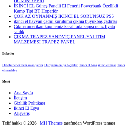
DOMİNO SERİ
İKİNCİ EL Güneş Panelli El Fenerli Powerbank Özellikli
Kamp Tipi BT Hoparlör
ÇOK AZ OYNANMIŞ İKİNCİ EL SORUNSUZ PS5
ikinci el hayvan çadırı kurulumu çıkma büyükbaş çadırlar
Çıkma amerikan kapı temiz kasalı oda kapısı ucuz fiyata
satılık
ÇIKMA TRAPEZ SANDVİÇ PANEL YALITIM
MALZEMESİ TRAPEZ PANEL
Etiketler
Defolu bebek bezi satan yerler
Dünyanın en iyi bıçakları
ikinci el baza
ikinci el masa
ikinci
el sandalye
Menü
Ana Sayfa
İletişim
Gizlilik Politikası
İkinci El Eşya
Alışveriş
Telif hakkı © 2026 |
MH Themes
tarafından WordPress teması