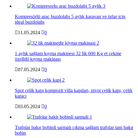
Kompresörlü araç buzdolabı 5 aylık karavan ve tırlar için
ideal buzdolabı
11.05.2024
0
1 aylık sağlam kıyma makinesi 32 lik 600 Kg et çekme
özelliği kıyma makinası
07.05.2024
0
Spot çelik kapı kompozit villa kapıları, pivot çelik kapı, çelik
kapıcı
03.05.2024
0
Trafolar bakır bobinli sarmalı çıkma sağlam trafolar tam bakır
bobin