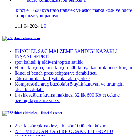
ikinci el 1600 kva trafo transtek ve astor marka köşk ve hücre
kompanzasyon panosu
11.04.2024
0
ikinci el eşya ucuz
İKİNCİ EL SAC MALZEME SANDIĞI KAPAKLI
İNŞAAT SEPETİ
spot kaliteli iş eldiveni toptan satılık
Hurda kurşun çıkma kurşun 500 kiloya kadar ikinci el kurşun
İkinci el bench press sehpası ve dambıl seti
Çıkma hurda akü fiyatı akü alan yerler?
Kompresörlü araç buzdolabı 5 aylık karavan ve tırlar için
ideal buzdolabı
1 aylık sağlam kıyma makinesi 32 lik 600 Kg et çekme
özelliği kıyma makinası
ikinci el ürünler – ikinci el eşyacı
2. el klasör çıkma dosya klasör 1000 adet küsur
2.EL MİELE ANKASTRE OCAK ÇİFT GÖZLÜ