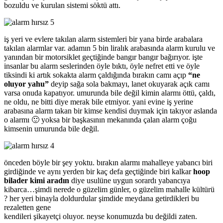
bozuldu ve kurulan sistemi söktü attı.
iş yeri ve evlere takılan alarm sistemleri bir yana birde arabalara
takılan alarmlar var. adamın 5 bin liralık arabasında alarm kurulu ve
yanından bir motorsiklet geçtiğinde bangır bangır bağırıyor. işte
insanlar bu alarm seslerinden öyle bıktı, öyle nefret etti ve öyle
tiksindi ki artık sokakta alarm çaldığında bırakın camı açıp
“ne
oluyor yahu”
deyip sağa sola bakmayı, lanet okuyarak açık camı
varsa onuda kapatıyor. umurunda bile değil kimin alarmı öttü, çaldı,
ne oldu, ne bitti diye merak bile etmiyor. yani evine iş yerine
arabasına alarm takan bir kimse kendisi duymak için takıyor aslanda
o alarmı 🙂 yoksa bir başkasının mekanında çalan alarm çoğu
kimsenin umurunda bile değil.
önceden böyle bir şey yoktu. bırakın alarmı mahalleye yabancı biri
girdiğinde ve aynı yerden bir kaç defa geçtiğinde biri kalkar
hoop
bilader kimi aradın
diye usulüne uygun sorardı yabancıya
kibarca…şimdi nerede o güzelim günler, o güzelim mahalle kültürü
? her yeri binayla doldurdular şimdide meydana getirdikleri bu
rezaletten gene
kendileri şikayetçi oluyor. neyse konumuzda bu değildi zaten.