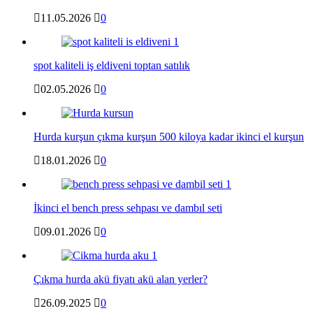
11.05.2026
0
spot kaliteli iş eldiveni toptan satılık
02.05.2026
0
Hurda kurşun çıkma kurşun 500 kiloya kadar ikinci el kurşun
18.01.2026
0
İkinci el bench press sehpası ve dambıl seti
09.01.2026
0
Çıkma hurda akü fiyatı akü alan yerler?
26.09.2025
0