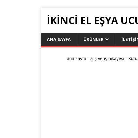
IKINCI EL EŞYA UC
ANA SAYFA
ÜRÜNLER
ILETIŞ
ana sayfa
-
alış veriş hikayesi
-
Kutu