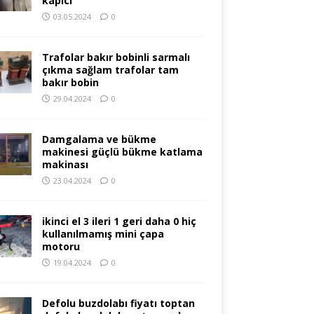
kapıcı
03.05.2024
0
Trafolar bakır bobinli sarmalı
çıkma sağlam trafolar tam
bakır bobin
29.04.2024
0
Damgalama ve bükme
makinesi güçlü bükme katlama
makinası
23.04.2024
0
ikinci el 3 ileri 1 geri daha 0 hiç
kullanılmamış mini çapa
motoru
19.04.2024
0
Defolu buzdolabı fiyatı toptan