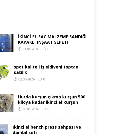
İKİNCİ EL SAC MALZEME SANDIĞI
KAPAKLI İNŞAAT SEPETİ
11.05.2026
0
spot kaliteli iş eldiveni toptan
satılık
02.05.2026
0
Hurda kurşun çıkma kurşun 500
kiloya kadar ikinci el kurşun
18.01.2026
0
İkinci el bench press sehpası ve
dambıl seti