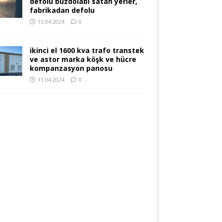
defolu buzdolabı satan yerler,
fabrikadan defolu
15.04.2024
0
ikinci el 1600 kva trafo transtek
ve astor marka köşk ve hücre
kompanzasyon panosu
11.04.2024
0