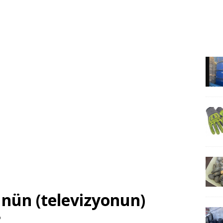
ünün (televizyonun)
?