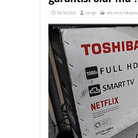
04.04.2020
cango
alış veriş hikayes