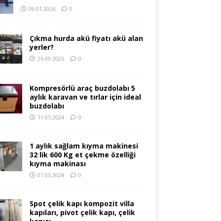
09.01.2026
0
Çıkma hurda akü fiyatı akü alan
yerler?
26.09.2025
0
Kompresörlü araç buzdolabı 5
aylık karavan ve tırlar için ideal
buzdolabı
11.05.2024
0
1 aylık sağlam kıyma makinesi
32 lik 600 Kg et çekme özelliği
kıyma makinası
07.05.2024
0
Spot çelik kapı kompozit villa
kapıları, pivot çelik kapı, çelik