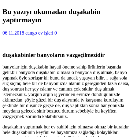
Bu yazıyı okumadan duşakabin
yaptırmayın
06.11.2018
cango
ev işleri
0
duşakabinler banyoların vazgeçilmezidir
banyolar için duşakabin hayati öneme sahip ürünlerin başında
gelir.bir banyoda duşakabin olmasa o banyoda duş almak, banyo
yapmak öyle zorlaşır ki; bunu da ancak yaşayan bilir… sağa sola
suç sıçrar, hele bir de banyonuzda alanınız gereğinden fazla darsa,
duş sonrası her şey ıslanır ve canınız çok sıkılır. duş almak
istemezsiniz. yorgun argın iş yerinden evinize döndüğünüzde
aklınızdan, şöyle güzel bir duş alayımda tv karşısına kurulayım
şeklinde bir düşünce geçse de, duş yaptıktan sonra banyonuzda
meydana gelecek sinir bozucu durum sebebiyle bu keyiften
vazgeçmek zorunda kalabilirsiniz.
duşakabin yaptırmak her ev sahibi için olmazsa olmaz bir kuraldır.
hele duşakabinin keyfini ve hayatımıza sağladığı kolaylıkları