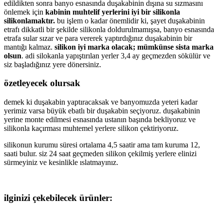
edildikten sonra banyo esnasında duşakabinin dışına su sızmasını
önlemek için
kabinin muhtelif yerlerini iyi bir silikonla
silikonlamaktır.
bu işlem o kadar önemlidir ki, şayet duşakabinin
etrafı dikkatli bir şekilde silikonla doldurulmamışsa, banyo esnasında
etrafa sular sızar ve para vererek yaptırdığınız duşakabinin bir
mantığı kalmaz.
silikon iyi marka olacak; mümkünse sista marka
olsun
. adi silokanla yapıştırılan yerler 3,4 ay geçmezden sökülür ve
siz başladığınız yere dönersiniz.
özetleyecek olursak
demek ki duşakabin yaptıracaksak ve banyomuzda yeteri kadar
yerimiz varsa büyük ebatlı bir duşakabin seçiyoruz. duşakabinin
yerine monte edilmesi esnasında ustanın başında bekliyoruz ve
silikonla kaçırması muhtemel yerlere silikon çektiriyoruz.
silikonun kurumu süresi ortalama 4,5 saatir ama tam kuruma 12,
saati bulur. siz 24 saat geçmeden silikon çekilmiş yerlere elinizi
sürmeyiniz ve kesinlikle ıslatmayınız.
ilginizi çekebilecek ürünler: