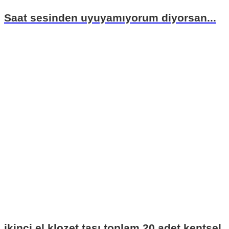
Saat sesinden uyuyamıyorum diyorsan...
ikinci el klozet taşı toplam 20 adet kentsel