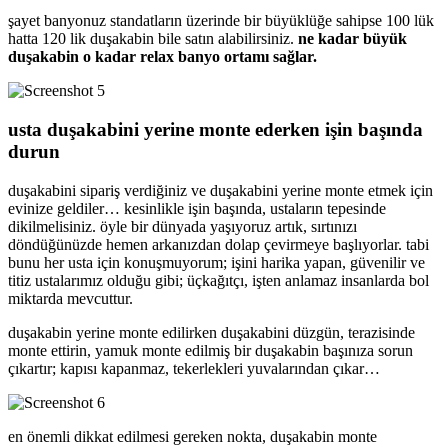
şayet banyonuz standatların üzerinde bir büyüklüğe sahipse 100 lük
hatta 120 lik duşakabin bile satın alabilirsiniz.
ne kadar büyük
duşakabin o kadar relax banyo ortamı sağlar.
usta duşakabini yerine monte ederken işin başında
durun
duşakabini sipariş verdiğiniz ve duşakabini yerine monte etmek için
evinize geldiler… kesinlikle işin başında, ustaların tepesinde
dikilmelisiniz. öyle bir dünyada yaşıyoruz artık, sırtınızı
döndüğünüzde hemen arkanızdan dolap çevirmeye başlıyorlar. tabi
bunu her usta için konuşmuyorum; işini harika yapan, güvenilir ve
titiz ustalarımız olduğu gibi; üçkağıtçı, işten anlamaz insanlarda bol
miktarda mevcuttur.
duşakabin yerine monte edilirken duşakabini düzgün, terazisinde
monte ettirin, yamuk monte edilmiş bir duşakabin başınıza sorun
çıkartır; kapısı kapanmaz, tekerlekleri yuvalarından çıkar…
en önemli dikkat edilmesi gereken nokta, duşakabin monte