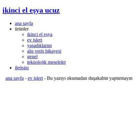
ikinci el eşya ucuz
ana sayfa
ürünler
ikinci el eşya
ev işleri
yaşadıklarım
alış veriş hikayesi
genel
teknolojik meseleler
iletişim
ana sayfa
-
ev işleri
-
Bu yazıyı okumadan duşakabin yaptırmayın