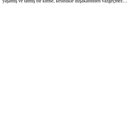
yaşamış ve tatmış bir kimse, kesinlikle duşakabinden vazgeçmez…