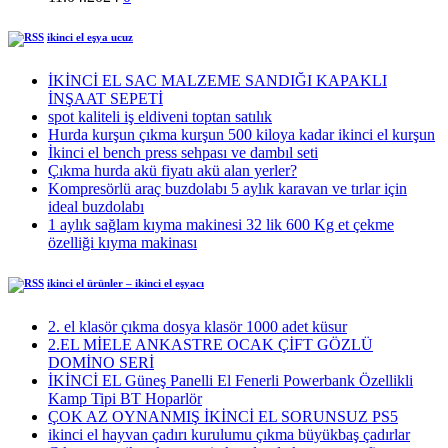
ikinci el eşya ucuz
İKİNCİ EL SAC MALZEME SANDIĞI KAPAKLI
İNŞAAT SEPETİ
spot kaliteli iş eldiveni toptan satılık
Hurda kurşun çıkma kurşun 500 kiloya kadar ikinci el kurşun
İkinci el bench press sehpası ve dambıl seti
Çıkma hurda akü fiyatı akü alan yerler?
Kompresörlü araç buzdolabı 5 aylık karavan ve tırlar için
ideal buzdolabı
1 aylık sağlam kıyma makinesi 32 lik 600 Kg et çekme
özelliği kıyma makinası
ikinci el ürünler – ikinci el eşyacı
2. el klasör çıkma dosya klasör 1000 adet küsur
2.EL MİELE ANKASTRE OCAK ÇİFT GÖZLÜ
DOMİNO SERİ
İKİNCİ EL Güneş Panelli El Fenerli Powerbank Özellikli
Kamp Tipi BT Hoparlör
ÇOK AZ OYNANMIŞ İKİNCİ EL SORUNSUZ PS5
ikinci el hayvan çadırı kurulumu çıkma büyükbaş çadırlar