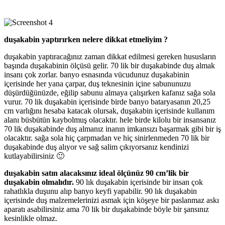
duşakabin yaptırırken nelere dikkat etmeliyim ?
duşakabin yaptıracağınız zaman dikkat edilmesi gereken hususların
başında duşakabinin ölçüsü gelir. 70 lik bir duşakabinde duş almak
insanı çok zorlar. banyo esnasında vücudunuz duşakabinin
içerisinde her yana çarpar, duş teknesinin içine sabununuzu
düşürdüğünüzde, eğilip sabunu almaya çalışırken kafanız sağa sola
vurur. 70 lik duşakabin içerisinde birde banyo bataryasanın 20,25
cm varlığını hesaba katacak olursak, duşakabin içerisinde kullanım
alanı büsbütün kaybolmuş olacaktır. hele birde kilolu bir insansanız
70 lik duşakabinde duş almanız inanın imkansızı başarmak gibi bir iş
olacaktır. sağa sola hiç çarpmadan ve hiç sinirlenmeden 70 lik bir
duşakabinde duş alıyor ve sağ salim çıkıyorsanız kendinizi
kutlayabilirsiniz 🙂
duşakabin satın alacaksınız ideal ölçünüz 90 cm’lik bir
duşakabin olmalıdır.
90 lık duşakabin içerisinde bir insan çok
rahatlıkla duşunu alıp banyo keyfi yapabilir. 90 lık duşakabin
içerisinde duş malzemelerinizi asmak için köşeye bir paslanmaz askı
aparatı asabilirsiniz ama 70 lik bir duşakabinde böyle bir şansınız
kesinlikle olmaz.