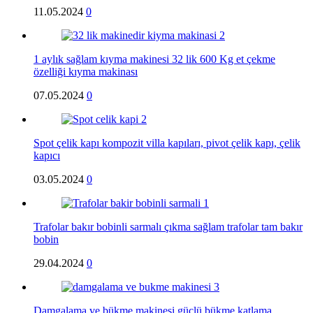
11.05.2024
0
1 aylık sağlam kıyma makinesi 32 lik 600 Kg et çekme
özelliği kıyma makinası
07.05.2024
0
Spot çelik kapı kompozit villa kapıları, pivot çelik kapı, çelik
kapıcı
03.05.2024
0
Trafolar bakır bobinli sarmalı çıkma sağlam trafolar tam bakır
bobin
29.04.2024
0
Damgalama ve bükme makinesi güçlü bükme katlama