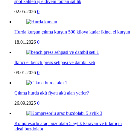
spot kaliteli iş eldiveni toptan satılık
02.05.2026
0
Hurda kurşun çıkma kurşun 500 kiloya kadar ikinci el kurşun
18.01.2026
0
İkinci el bench press sehpası ve dambıl seti
09.01.2026
0
Çıkma hurda akü fiyatı akü alan yerler?
26.09.2025
0
Kompresörlü araç buzdolabı 5 aylık karavan ve tırlar için
ideal buzdolabı