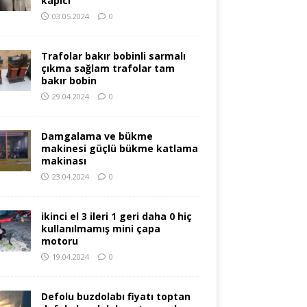
kapıcı
03.05.2024
0
Trafolar bakır bobinli sarmalı
çıkma sağlam trafolar tam
bakır bobin
29.04.2024
0
Damgalama ve bükme
makinesi güçlü bükme katlama
makinası
23.04.2024
0
ikinci el 3 ileri 1 geri daha 0 hiç
kullanılmamış mini çapa
motoru
19.04.2024
0
Defolu buzdolabı fiyatı toptan