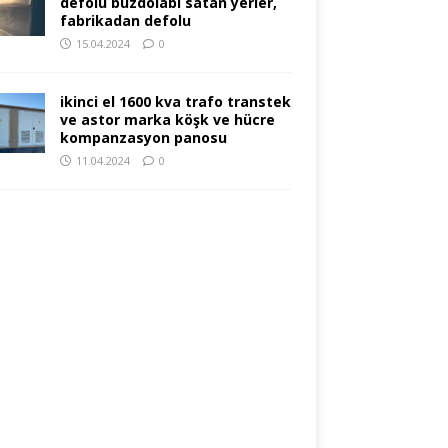
defolu buzdolabı satan yerler,
fabrikadan defolu
15.04.2024
0
ikinci el 1600 kva trafo transtek
ve astor marka köşk ve hücre
kompanzasyon panosu
11.04.2024
0