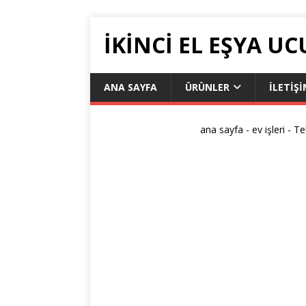
IKINCI EL EŞYA UC
ANA SAYFA
ÜRÜNLER
ILETIŞ
ana sayfa
-
ev işleri
-
Te