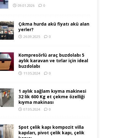
09.01.2026
0
Çıkma hurda akü fiyatı akü alan
yerler?
26.09.2025
0
Kompresörlü araç buzdolabı 5
aylık karavan ve tırlar için ideal
buzdolabı
11.05.2024
0
1 aylık sağlam kıyma makinesi
32 lik 600 Kg et çekme özelliği
kıyma makinası
07.05.2024
0
Spot çelik kapı kompozit villa
kapıları, pivot çelik kapı, çelik