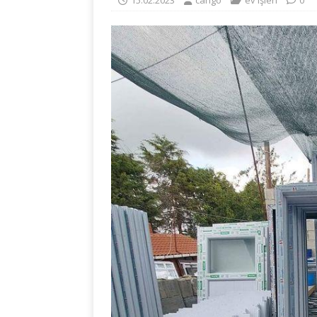
15.02.2023
cango
ev işleri
0