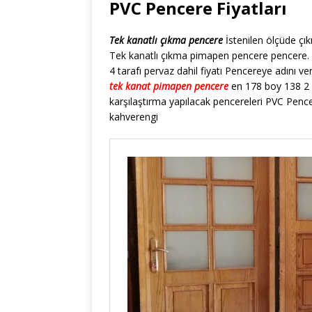
PVC Pencere Fiyatları
Tek kanatlı çıkma pencere
İstenilen ölçüde çı
Tek kanatlı çıkma pimapen pencere pencere. 
4 tarafı pervaz dahil fiyatı Pencereye adını 
tek kanat pimapen pencere
en 178 boy 138 2 ad
karşılaştırma yapılacak pencereleri PVC Pencer
kahverengi