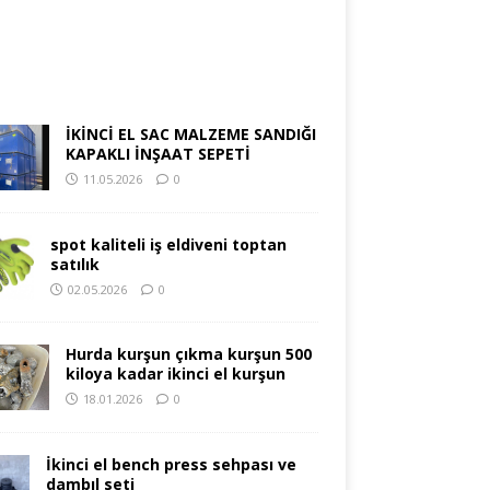
İKİNCİ EL SAC MALZEME SANDIĞI
KAPAKLI İNŞAAT SEPETİ
11.05.2026
0
spot kaliteli iş eldiveni toptan
satılık
02.05.2026
0
Hurda kurşun çıkma kurşun 500
kiloya kadar ikinci el kurşun
18.01.2026
0
İkinci el bench press sehpası ve
dambıl seti