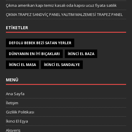
Çıkma amerikan kapı temiz kasalı oda kapısı ucuz fiyata satılık
ÇIKMA TRAPEZ SANDVİÇ PANEL YALITIM MALZEMESİ TRAPEZ PANEL
ETIKETLER
DEFOLU BEBEK BEZI SATAN YERLER
DÜNYANIN EN IYI BIÇAKLARI
IKINCI EL BAZA
IKINCI EL MASA
IKINCI EL SANDALYE
MENÜ
Ana Sayfa
İletişim
Gizlilik Politikası
İkinci El Eşya
Alışveriş