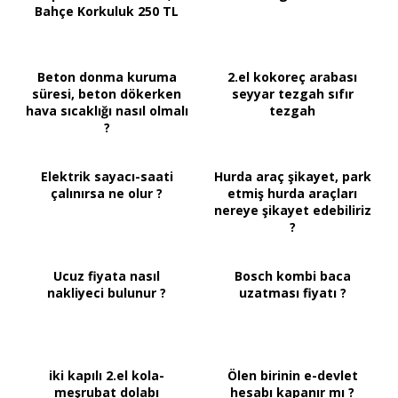
Bahçe Korkuluk 250 TL
Beton donma kuruma
2.el kokoreç arabası
süresi, beton dökerken
seyyar tezgah sıfır
hava sıcaklığı nasıl olmalı
tezgah
?
Elektrik sayacı-saati
Hurda araç şikayet, park
çalınırsa ne olur ?
etmiş hurda araçları
nereye şikayet edebiliriz
?
Ucuz fiyata nasıl
Bosch kombi baca
nakliyeci bulunur ?
uzatması fiyatı ?
iki kapılı 2.el kola-
Ölen birinin e-devlet
meşrubat dolabı
hesabı kapanır mı ?