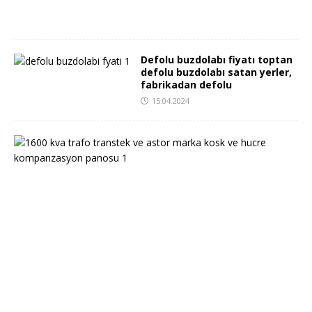
2
4
Defolu buzdolabı fiyatı toptan
defolu buzdolabı satan yerler,
fabrikadan defolu
15.04.2024
i
k
i
n
c
i
e
l
1
6
0
0
k
v