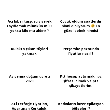
Acı biber turşusu yiyerek
Çocuk oldum saatlerdir
zayıflamak mümkün mü ?
ninni dinliyorum
En
yoksa kilo mu aldırır ?
güzel bebek ninnisi
Kulakta çıkan tüyleri
Perşembe pazarında
yakmak
fiyatlar nasıl ?
Avicenna doğum ücreti
Ptt hesap açtırmak, ipç
2020
şifresi almak ve ptt
şikayetlerim.
2.El Ferforje Fiyatları,
Kadınların lazer epilasyon
Apartman Korkuluk,
bölgeleri ?