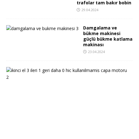
trafolar tam bakır bobin
29.04.2024
Damgalama ve
bükme makinesi
güçlü bükme katlama
makinası
23.04.2024
i
k
i
n
c
i
e
l
3
i
l
e
r