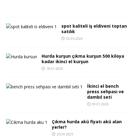
2
6
spot kaliteli iş eldiveni toptan
satılık
02.05.2026
Hurda kurşun çıkma kurşun 500 kiloya
kadar ikinci el kurşun
18.01.2026
İkinci el bench
press sehpası ve
dambıl seti
09.01.2026
Çıkma hurda akü fiyatı akü alan
yerler?
26.09.2025