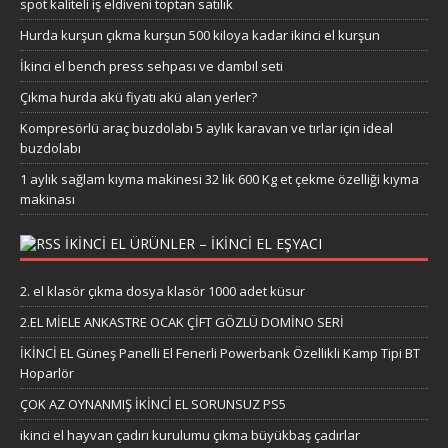
spot kaliteli iş eldiveni toptan satılık
Hurda kurşun çıkma kurşun 500 kiloya kadar ikinci el kurşun
İkinci el bench press sehpası ve dambıl seti
Çıkma hurda akü fiyatı akü alan yerler?
Kompresörlü araç buzdolabı 5 aylık karavan ve tırlar için ideal
buzdolabı
1 aylık sağlam kıyma makinesi 32 lik 600 Kg et çekme özelliği kıyma
makinası
IKINCI EL ÜRÜNLER – IKINCI EL EŞYACI
2. el klasör çıkma dosya klasör 1000 adet küsur
2.EL MİELE ANKASTRE OCAK ÇİFT GÖZLÜ DOMİNO SERİ
İKİNCİ EL Güneş Panelli El Fenerli Powerbank Özellikli Kamp Tipi BT
Hoparlör
ÇOK AZ OYNANMIŞ İKİNCİ EL SORUNSUZ PS5
ikinci el hayvan çadırı kurulumu çıkma büyükbaş çadırlar