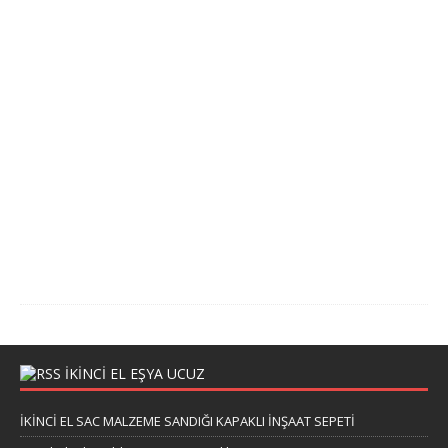
a
n
o
s
u
1
1
.
0
4
.
2
0
2
4
IKINCI EL EŞYA UCUZ
İKİNCİ EL SAC MALZEME SANDIĞI KAPAKLI İNŞAAT SEPETİ